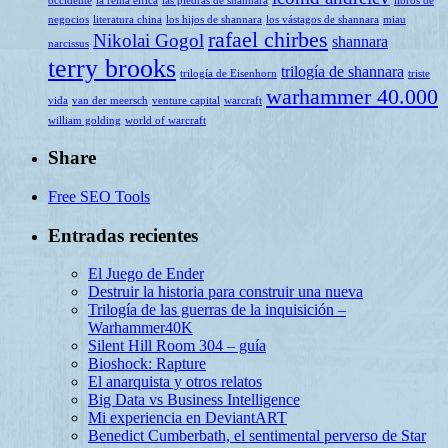
occidente
la reina élfica
las piedras de shannara
libros de
negocios
literatura china
los hijos de shannara
los vástagos de shannara
miau
rafael chirbes
Nikolai Gogol
shannara
narcissus
terry brooks
trilogía de shannara
trilogía de Eisenhorn
triste
warhammer 40.000
vida
van der meersch
venture capital
warcraft
william golding
world of warcraft
Share
Free SEO Tools
Entradas recientes
El Juego de Ender
Destruir la historia para construir una nueva
Trilogía de las guerras de la inquisición –
Warhammer40K
Silent Hill Room 304 – guía
Bioshock: Rapture
El anarquista y otros relatos
Big Data vs Business Intelligence
Mi experiencia en DeviantART
Benedict Cumberbath, el sentimental perverso de Star