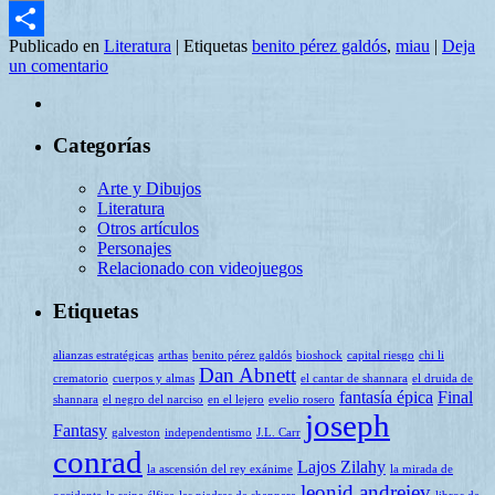
Email
Publicado en
Literatura
|
Etiquetas
benito pérez galdós
,
miau
|
Deja
Compartir
un comentario
Categorías
Arte y Dibujos
Literatura
Otros artículos
Personajes
Relacionado con videojuegos
Etiquetas
alianzas estratégicas
arthas
benito pérez galdós
bioshock
capital riesgo
chi li
Dan Abnett
crematorio
cuerpos y almas
el cantar de shannara
el druida de
fantasía épica
Final
shannara
el negro del narciso
en el lejero
evelio rosero
joseph
Fantasy
galveston
independentismo
J.L. Carr
conrad
Lajos Zilahy
la ascensión del rey exánime
la mirada de
leonid andreiev