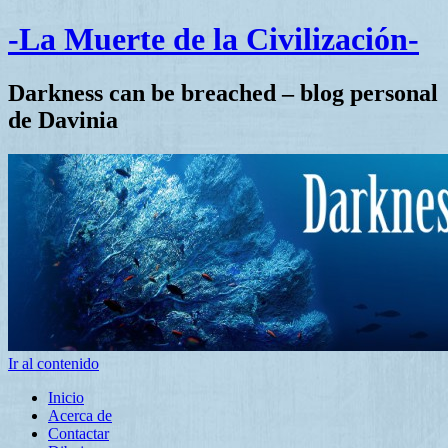
-La Muerte de la Civilización-
Darkness can be breached – blog personal
de Davinia
Ir al contenido
Inicio
Acerca de
Contactar