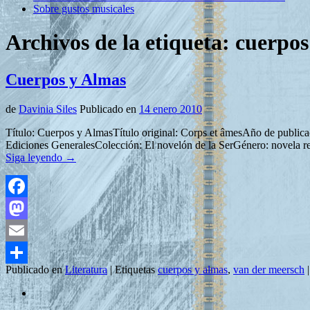
Sobre gustos musicales
Archivos de la etiqueta:
cuerpos
Cuerpos y Almas
de
Davinia Siles
Publicado en
14 enero 2010
Título: Cuerpos y AlmasTítulo original: Corps et âmesAño de public
Ediciones GeneralesColección: El novelón de la SerGénero: novela r
Siga leyendo
→
Facebook
Mastodon
Email
Publicado en
Literatura
|
Etiquetas
cuerpos y almas
,
van der meersch
|
Compartir