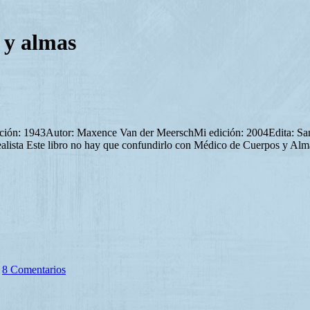
 y almas
ación: 1943Autor: Maxence Van der MeerschMi edición: 2004Edita: San
ealista Este libro no hay que confundirlo con Médico de Cuerpos y Al
8 Comentarios