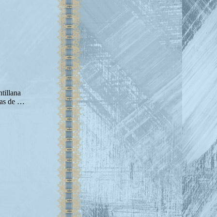
tillana
mas de …