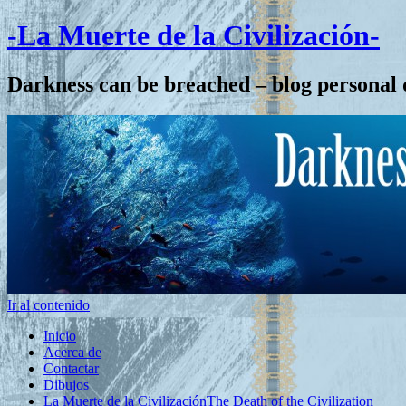
-La Muerte de la Civilización-
Darkness can be breached – blog personal 
Ir al contenido
Inicio
Acerca de
Contactar
Dibujos
La Muerte de la Civilización
The Death of the Civilization