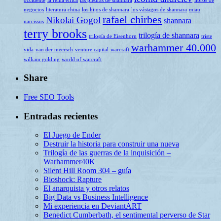
occidente
la reina élfica
las piedras de shannara
libros de
negocios
literatura china
los hijos de shannara
los vástagos de shannara
miau
rafael chirbes
Nikolai Gogol
shannara
narcissus
terry brooks
trilogía de shannara
trilogía de Eisenhorn
triste
warhammer 40.000
vida
van der meersch
venture capital
warcraft
william golding
world of warcraft
Share
Free SEO Tools
Entradas recientes
El Juego de Ender
Destruir la historia para construir una nueva
Trilogía de las guerras de la inquisición –
Warhammer40K
Silent Hill Room 304 – guía
Bioshock: Rapture
El anarquista y otros relatos
Big Data vs Business Intelligence
Mi experiencia en DeviantART
Benedict Cumberbath, el sentimental perverso de Star