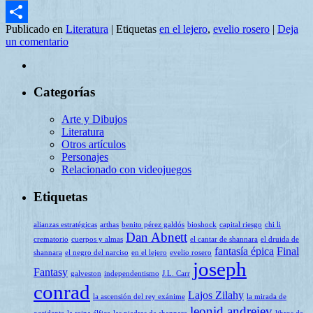
Email
Publicado en
Literatura
|
Etiquetas
en el lejero
,
evelio rosero
|
Deja
Compartir
un comentario
Categorías
Arte y Dibujos
Literatura
Otros artículos
Personajes
Relacionado con videojuegos
Etiquetas
alianzas estratégicas
arthas
benito pérez galdós
bioshock
capital riesgo
chi li
Dan Abnett
crematorio
cuerpos y almas
el cantar de shannara
el druida de
fantasía épica
Final
shannara
el negro del narciso
en el lejero
evelio rosero
joseph
Fantasy
galveston
independentismo
J.L. Carr
conrad
Lajos Zilahy
la ascensión del rey exánime
la mirada de
leonid andreiev