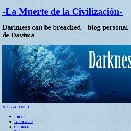
-La Muerte de la Civilización-
Darkness can be breached – blog personal
de Davinia
Ir al contenido
Inicio
Acerca de
Contactar