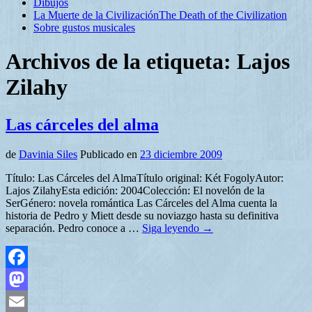
Dibujos
La Muerte de la Civilización
The Death of the Civilization
Sobre gustos musicales
Archivos de la etiqueta:
Lajos
Zilahy
Las cárceles del alma
de
Davinia Siles
Publicado en
23 diciembre 2009
Título: Las Cárceles del AlmaTítulo original: Két FogolyAutor:
Lajos ZilahyEsta edición: 2004Colección: El novelón de la
SerGénero: novela romántica Las Cárceles del Alma cuenta la
historia de Pedro y Miett desde su noviazgo hasta su definitiva
separación. Pedro conoce a …
Siga leyendo
→
Facebook
Mastodon