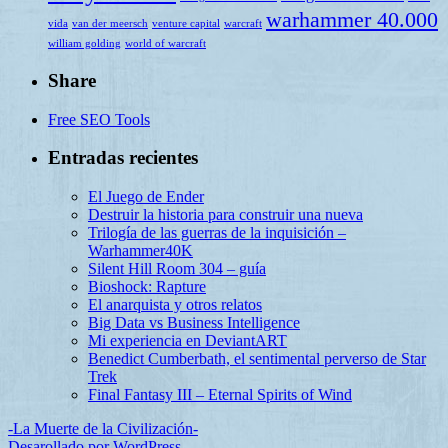
warhammer 40.000
vida
van der meersch
venture capital
warcraft
william golding
world of warcraft
Share
Free SEO Tools
Entradas recientes
El Juego de Ender
Destruir la historia para construir una nueva
Trilogía de las guerras de la inquisición –
Warhammer40K
Silent Hill Room 304 – guía
Bioshock: Rapture
El anarquista y otros relatos
Big Data vs Business Intelligence
Mi experiencia en DeviantART
Benedict Cumberbath, el sentimental perverso de Star
Trek
Final Fantasy III – Eternal Spirits of Wind
-La Muerte de la Civilización-
Desarollado por WordPress.