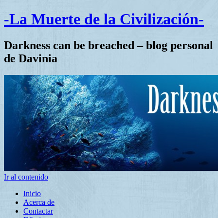
-La Muerte de la Civilización-
Darkness can be breached – blog personal
de Davinia
Ir al contenido
Inicio
Acerca de
Contactar