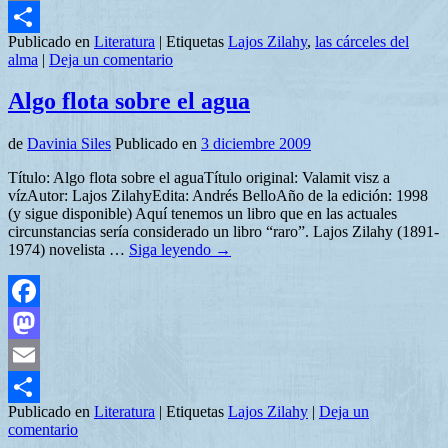
Email
Publicado en
Literatura
|
Etiquetas
Lajos Zilahy
,
las cárceles del
Compartir
alma
|
Deja un comentario
Algo flota sobre el agua
de
Davinia Siles
Publicado en
3 diciembre 2009
Título: Algo flota sobre el aguaTítulo original: Valamit visz a
vízAutor: Lajos ZilahyEdita: Andrés BelloAño de la edición: 1998
(y sigue disponible) Aquí tenemos un libro que en las actuales
circunstancias sería considerado un libro “raro”. Lajos Zilahy (1891-
1974) novelista …
Siga leyendo
→
Facebook
Mastodon
Email
Publicado en
Literatura
|
Etiquetas
Lajos Zilahy
|
Deja un
Compartir
comentario