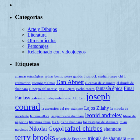
Categorías
Arte y Dibujos
Literatura
Otros artículos
Personajes
Relacionado con videojuegos
Etiquetas
alianzas estratégicas
arthas
benito pérez galdós
bioshock
capital riesgo
chi li
Dan Abnett
crematorio
cuerpos y almas
el cantar de shannara
el druida de
fantasía épica
Final
shannara
el negro del narciso
en el lejero
evelio rosero
joseph
Fantasy
galveston
independentismo
J.L. Carr
conrad
Lajos Zilahy
la ascensión del rey exánime
la mirada de
leonid andreiev
occidente
la reina élfica
las piedras de shannara
libros de
negocios
literatura china
los hijos de shannara
los vástagos de shannara
miau
rafael chirbes
Nikolai Gogol
shannara
narcissus
terry brooks
trilogía de shannara
trilogía de Eisenhorn
triste