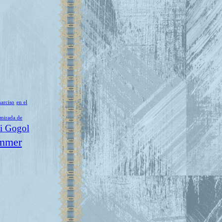
narciso
en el
 mirada de
i Gogol
mmer