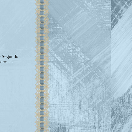
vo Segundo
nero: …