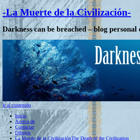
-La Muerte de la Civilización-
Darkness can be breached – blog personal 
Ir al contenido
Inicio
Acerca de
Contactar
Dibujos
La Muerte de la Civilización
The Death of the Civilization