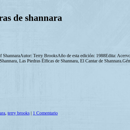
dras de shannara
es of ShannaraAutor: Terry BrooksAño de esta edición: 1988Edita: Acer
Shannara, Las Piedras Élficas de Shannara, El Cantar de Shannara.Gé
ara
,
terry brooks
|
1 Comentario