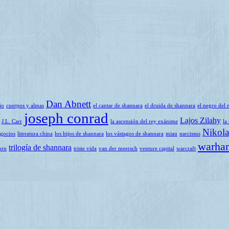
Dan Abnett
io
cuerpos y almas
el cantar de shannara
el druida de shannara
el negro del 
joseph conrad
Lajos Zilahy
J.L. Carr
la ascensión del rey exánime
la
Nikola
egocios
literatura china
los hijos de shannara
los vástagos de shannara
miau
narcissus
warha
trilogía de shannara
orn
triste vida
van der meersch
venture capital
warcraft