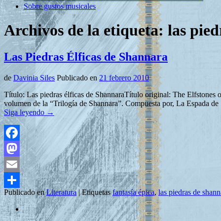
Sobre gustos musicales
Archivos de la etiqueta:
las pie
Las Piedras Élficas de Shannara
de
Davinia Siles
Publicado en
21 febrero 2010
Título: Las piedras élficas de ShannaraTítulo original: The Elfston
volumen de la “Trilogía de Shannara”. Compuesta por, La Espada de 
Siga leyendo
→
Facebook
Mastodon
Email
Publicado en
Literatura
|
Etiquetas
fantasía épica
,
las piedras de shann
Compartir