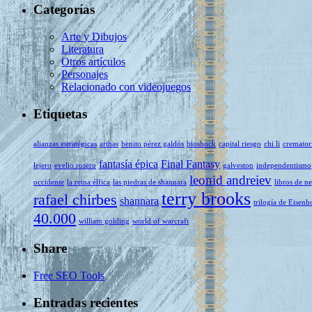
Categorías
Arte y Dibujos
Literatura
Otros artículos
Personajes
Relacionado con videojuegos
Etiquetas
alianzas estratégicas
arthas
benito pérez galdós
bioshock
capital riesgo
chi li
cremator
fantasía épica
Final Fantasy
lejero
evelio rosero
galveston
independentismo
leonid andreiev
occidente
la reina élfica
las piedras de shannara
libros de n
terry brooks
rafael chirbes
shannara
trilogía de Eisenh
40.000
william golding
world of warcraft
Share
Free SEO Tools
Entradas recientes