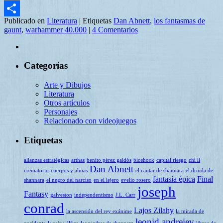
Email
Publicado en
Literatura
|
Etiquetas
Dan Abnett
,
los fantasmas de
Compartir
gaunt
,
warhammer 40.000
|
4 Comentarios
Categorías
Arte y Dibujos
Literatura
Otros artículos
Personajes
Relacionado con videojuegos
Etiquetas
alianzas estratégicas
arthas
benito pérez galdós
bioshock
capital riesgo
chi li
Dan Abnett
crematorio
cuerpos y almas
el cantar de shannara
el druida de
fantasía épica
Final
shannara
el negro del narciso
en el lejero
evelio rosero
joseph
Fantasy
galveston
independentismo
J.L. Carr
conrad
Lajos Zilahy
la ascensión del rey exánime
la mirada de
leonid andreiev