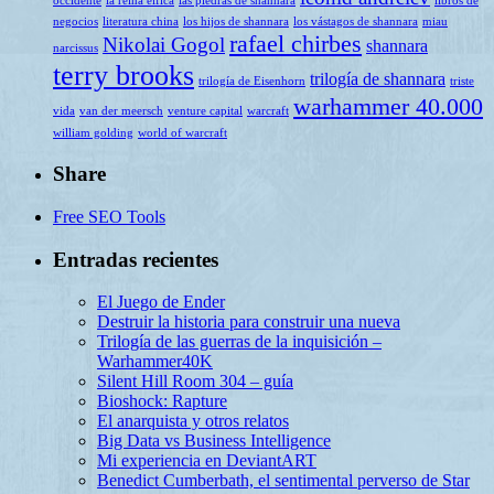
occidente
la reina élfica
las piedras de shannara
libros de
negocios
literatura china
los hijos de shannara
los vástagos de shannara
miau
rafael chirbes
Nikolai Gogol
shannara
narcissus
terry brooks
trilogía de shannara
trilogía de Eisenhorn
triste
warhammer 40.000
vida
van der meersch
venture capital
warcraft
william golding
world of warcraft
Share
Free SEO Tools
Entradas recientes
El Juego de Ender
Destruir la historia para construir una nueva
Trilogía de las guerras de la inquisición –
Warhammer40K
Silent Hill Room 304 – guía
Bioshock: Rapture
El anarquista y otros relatos
Big Data vs Business Intelligence
Mi experiencia en DeviantART
Benedict Cumberbath, el sentimental perverso de Star