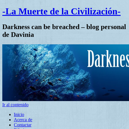
-La Muerte de la Civilización-
Darkness can be breached – blog personal
de Davinia
Ir al contenido
Inicio
Acerca de
Contactar