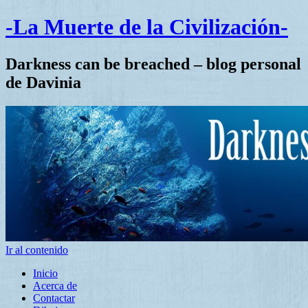
-La Muerte de la Civilización-
Darkness can be breached – blog personal
de Davinia
Ir al contenido
Inicio
Acerca de
Contactar