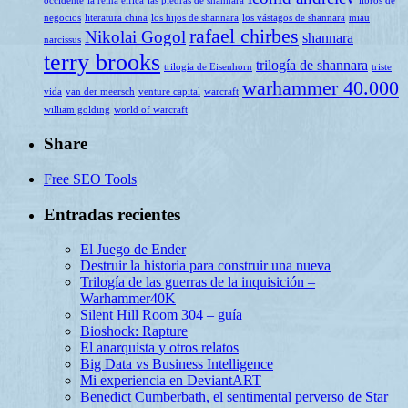
occidente
la reina élfica
las piedras de shannara
libros de
negocios
literatura china
los hijos de shannara
los vástagos de shannara
miau
rafael chirbes
Nikolai Gogol
shannara
narcissus
terry brooks
trilogía de shannara
trilogía de Eisenhorn
triste
warhammer 40.000
vida
van der meersch
venture capital
warcraft
william golding
world of warcraft
Share
Free SEO Tools
Entradas recientes
El Juego de Ender
Destruir la historia para construir una nueva
Trilogía de las guerras de la inquisición –
Warhammer40K
Silent Hill Room 304 – guía
Bioshock: Rapture
El anarquista y otros relatos
Big Data vs Business Intelligence
Mi experiencia en DeviantART
Benedict Cumberbath, el sentimental perverso de Star