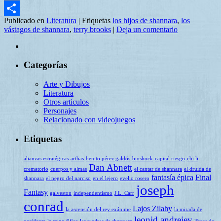
Email
Publicado en
Literatura
|
Etiquetas
los hijos de shannara
,
los
Compartir
vástagos de shannara
,
terry brooks
|
Deja un comentario
Categorías
Arte y Dibujos
Literatura
Otros artículos
Personajes
Relacionado con videojuegos
Etiquetas
alianzas estratégicas
arthas
benito pérez galdós
bioshock
capital riesgo
chi li
Dan Abnett
crematorio
cuerpos y almas
el cantar de shannara
el druida de
fantasía épica
Final
shannara
el negro del narciso
en el lejero
evelio rosero
joseph
Fantasy
galveston
independentismo
J.L. Carr
conrad
Lajos Zilahy
la ascensión del rey exánime
la mirada de
leonid andreiev