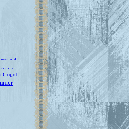
narciso
en el
 mirada de
i Gogol
mmer