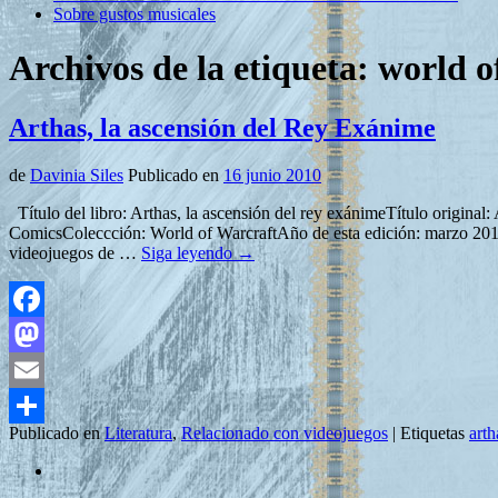
Sobre gustos musicales
Archivos de la etiqueta:
world o
Arthas, la ascensión del Rey Exánime
de
Davinia Siles
Publicado en
16 junio 2010
Título del libro: Arthas, la ascensión del rey exánimeTítulo original: 
ComicsColeccción: World of WarcraftAño de esta edición: marzo 201
videojuegos de …
Siga leyendo
→
Facebook
Mastodon
Email
Publicado en
Literatura
,
Relacionado con videojuegos
|
Etiquetas
arth
Compartir