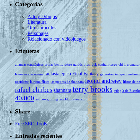
Categorías
Arte y Dibujos
Literatura
Otros artículos
Personajes
Relacionado con videojuegos
Etiquetas
alianzas estratégicas
arthas
benito pérez galdós
bioshock
capital riesgo
chi li
cremator
fantasía épica
Final Fantasy
lejero
evelio rosero
galveston
independentismo
leonid andreiev
occidente
la reina élfica
las piedras de shannara
libros de n
terry brooks
rafael chirbes
shannara
trilogía de Eisenh
40.000
william golding
world of warcraft
Share
Free SEO Tools
Entradas recientes