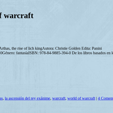
f warcraft
Arthas, the rise of lich kingAutora: Christie Golden Edita: Panini
0Género: fantasíaISBN: 978-84-9885-394-0 De los libros basados en l
as
,
la ascensión del rey exánime
,
warcraft
,
world of warcraft
|
4 Coment