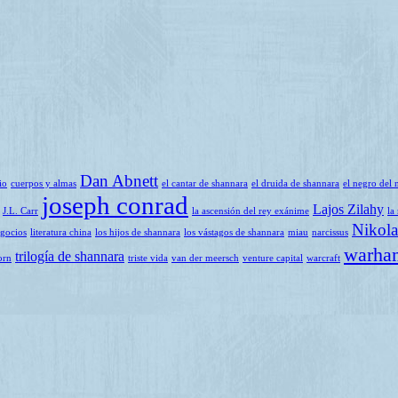
Dan Abnett
io
cuerpos y almas
el cantar de shannara
el druida de shannara
el negro del 
joseph conrad
Lajos Zilahy
J.L. Carr
la ascensión del rey exánime
la
Nikola
egocios
literatura china
los hijos de shannara
los vástagos de shannara
miau
narcissus
warha
trilogía de shannara
orn
triste vida
van der meersch
venture capital
warcraft