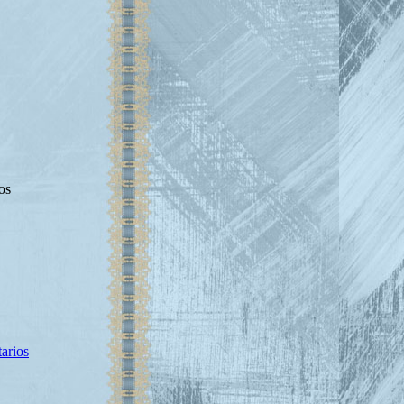
os
arios