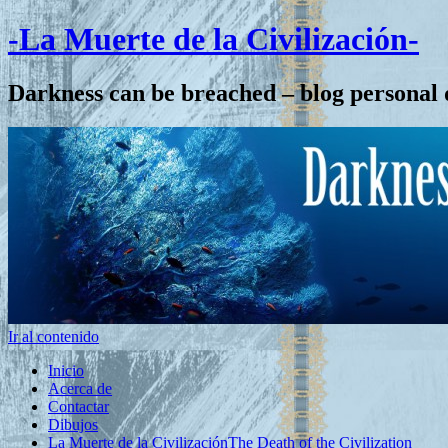
-La Muerte de la Civilización-
Darkness can be breached – blog personal 
Ir al contenido
Inicio
Acerca de
Contactar
Dibujos
La Muerte de la Civilización
The Death of the Civilization