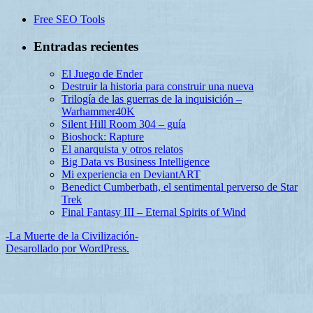
Free SEO Tools
Entradas recientes
El Juego de Ender
Destruir la historia para construir una nueva
Trilogía de las guerras de la inquisición –
Warhammer40K
Silent Hill Room 304 – guía
Bioshock: Rapture
El anarquista y otros relatos
Big Data vs Business Intelligence
Mi experiencia en DeviantART
Benedict Cumberbath, el sentimental perverso de Star
Trek
Final Fantasy III – Eternal Spirits of Wind
-La Muerte de la Civilización-
Desarollado por WordPress.