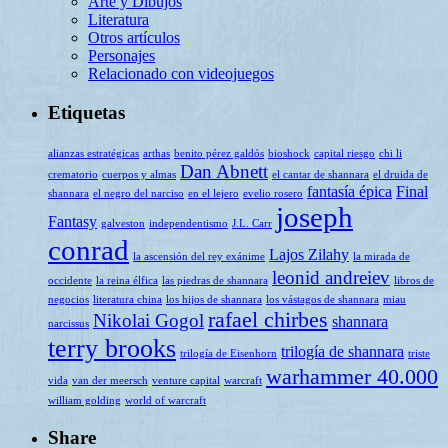
Arte y Dibujos
Literatura
Otros artículos
Personajes
Relacionado con videojuegos
Etiquetas
alianzas estratégicas
arthas
benito pérez galdós
bioshock
capital riesgo
chi li
Dan Abnett
crematorio
cuerpos y almas
el cantar de shannara
el druida de
fantasía épica
Final
shannara
el negro del narciso
en el lejero
evelio rosero
joseph
Fantasy
galveston
independentismo
J.L. Carr
conrad
Lajos Zilahy
la ascensión del rey exánime
la mirada de
leonid andreiev
occidente
la reina élfica
las piedras de shannara
libros de
negocios
literatura china
los hijos de shannara
los vástagos de shannara
miau
rafael chirbes
Nikolai Gogol
shannara
narcissus
terry brooks
trilogía de shannara
trilogía de Eisenhorn
triste
warhammer 40.000
vida
van der meersch
venture capital
warcraft
william golding
world of warcraft
Share