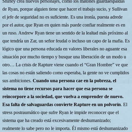
Shirley crea nuevos personajes, como los matones guardaespaldas
de Ryan, porque alguien tiene que hacer el trabajo sucio, y Sullivan
el jefe de seguridad no es suficiente. Es una ironía, puesta adrede
por el autor, que Ryan en quien más puede confiar realmente es en
un ruso. Andrew Ryan tiene un sentido de la lealtad más próximo al
que tendría un Zar, un señor feudal o incluso un capo de la mafia. Es
lógico que una persona educada en valores liberales no aguante esa
situación por mucho tiempo y busque una liberación de un modo u
otro… La crisis de Rapture viene cuando el “Gran Hombre” ve que
las cosas no están saliendo como esperaba, la gente no ve cumplidos
sus ambiciones.
Cuando una persona cae en la pobreza, el
sistema no tiene recursos para hacer que esa persona se
reincorpore a la sociedad, que vuelva a emprender de nuevo.
Esa falta de salvaguardas convierte Rapture en un polvorín
. El
stress postraumático que sufre Ryan le impide reconocer que el
sistema que ha creado está excesivamente deshumanizado;
realmente lo sabe pero no le importa. Él mismo está deshumanizado