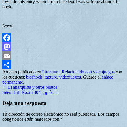
I will do this entry when I found the text I was writting about this
book.
Sorry!
Facebook
Mastodon
Email
Articulo publicado en
Literatura
,
Relacionado con videojuegos
con
Compartir
las etiquetas:
bioshock
,
rapture
,
videojuegos
. Guarda el
enlace
permanente
.
←
El anarquista y otros relatos
Silent Hill Room 304 – guía
→
Deja una respuesta
Tu dirección de correo electrónico no será publicada.
Los campos
obligatorios están marcados con
*