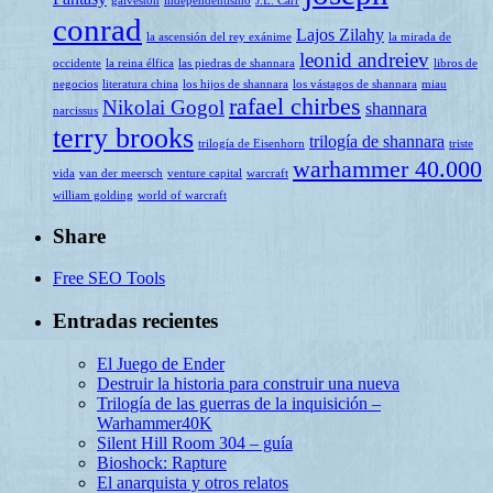
galveston
independentismo
J.L. Carr
conrad
Lajos Zilahy
la ascensión del rey exánime
la mirada de
leonid andreiev
occidente
la reina élfica
las piedras de shannara
libros de
negocios
literatura china
los hijos de shannara
los vástagos de shannara
miau
rafael chirbes
Nikolai Gogol
shannara
narcissus
terry brooks
trilogía de shannara
trilogía de Eisenhorn
triste
warhammer 40.000
vida
van der meersch
venture capital
warcraft
william golding
world of warcraft
Share
Free SEO Tools
Entradas recientes
El Juego de Ender
Destruir la historia para construir una nueva
Trilogía de las guerras de la inquisición –
Warhammer40K
Silent Hill Room 304 – guía
Bioshock: Rapture
El anarquista y otros relatos