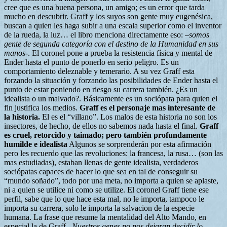
cree que es una buena persona, un amigo; es un error que tarda
mucho en descubrir. Graff y los suyos son gente muy eugenésica,
buscan a quien les haga subir a una escala superior como el inventor
de la rueda, la luz… el libro menciona directamente eso: –
somos
gente de segunda categoría con el destino de la Humanidad en sus
manos
-. El coronel pone a prueba la resistencia física y mental de
Ender hasta el punto de ponerlo en serio peligro. Es un
comportamiento deleznable y temerario. A su vez Graff esta
forzando la situación y forzando las posibilidades de Ender hasta el
punto de estar poniendo en riesgo su carrera también. ¿Es un
idealista o un malvado?. Básicamente es un sociópata para quien el
fin justifica los medios.
Graff es el personaje mas interesante de
la historia.
El es el “villano”. Los malos de esta historia no son los
insectores, de hecho, de ellos no sabemos nada hasta el final.
Graff
es cruel, retorcido y taimado; pero también profundamente
humilde e idealista
Algunos se sorprenderán por esta afirmación
pero les recuerdo que las revoluciones: la francesa, la rusa… (son las
mas estudiadas), estaban llenas de gente idealista, verdaderos
sociópatas capaces de hacer lo que sea en tal de conseguir su
“mundo soñado”, todo por una meta, no importa a quien se aplaste,
ni a quien se utilice ni como se utilize. El coronel Graff tiene ese
perfil, sabe que lo que hace esta mal, no le importa, tampoco le
importa su carrera, solo le importa la salvacion de la especie
humana. La frase que resume la mentalidad del Alto Mando, en
especial la de Graff –
Nuestros genes no nos dejaran decidir lo