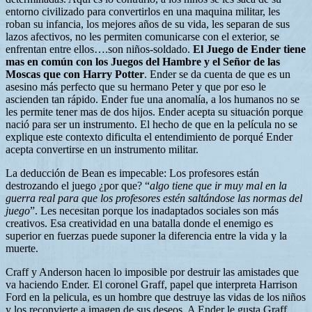
entorno civilizado para convertirlos en una maquina militar, les
roban su infancia, los mejores años de su vida, les separan de sus
lazos afectivos, no les permiten comunicarse con el exterior, se
enfrentan entre ellos….son niños-soldado.
El Juego de Ender tiene
mas en común con los Juegos del Hambre y el Señor de las
Moscas que con Harry Potter
. Ender se da cuenta de que es un
asesino más perfecto que su hermano Peter y que por eso le
ascienden tan rápido. Ender fue una anomalía, a los humanos no se
les permite tener mas de dos hijos. Ender acepta su situación porque
nació para ser un instrumento. El hecho de que en la película no se
explique este contexto dificulta el entendimiento de porqué Ender
acepta convertirse en un instrumento militar.
La deducción de Bean es impecable: Los profesores están
destrozando el juego ¿por que? “
algo tiene que ir muy mal en la
guerra real para que los profesores estén saltándose las normas del
juego
”. Les necesitan porque los inadaptados sociales son más
creativos. Esa creatividad en una batalla donde el enemigo es
superior en fuerzas puede suponer la diferencia entre la vida y la
muerte.
Craff y Anderson hacen lo imposible por destruir las amistades que
va haciendo Ender. El coronel Graff, papel que interpreta Harrison
Ford en la pelicula, es un hombre que destruye las vidas de los niños
y los reconvierte a imagen de sus deseos. A Ender le gusta Graff,