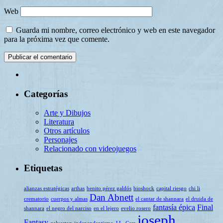
Web
Guarda mi nombre, correo electrónico y web en este navegador
para la próxima vez que comente.
Categorías
Arte y Dibujos
Literatura
Otros artículos
Personajes
Relacionado con videojuegos
Etiquetas
alianzas estratégicas
arthas
benito pérez galdós
bioshock
capital riesgo
chi li
Dan Abnett
crematorio
cuerpos y almas
el cantar de shannara
el druida de
fantasía épica
Final
shannara
el negro del narciso
en el lejero
evelio rosero
joseph
Fantasy