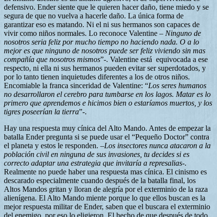
defensivo. Ender siente que le quieren hacer daño, tiene miedo y se
segura de que no vuelva a hacerle daño. La única forma de
garantizar eso es matando. Ni el ni sus hermanos son capaces de
vivir como niños normales. Lo reconoce Valentine –
Ninguno de
nosotros seria feliz por mucho tiempo no haciendo nada. O a lo
mejor es que ninguno de nosotros puede ser feliz viviendo sin mas
compañía que nosotros mismos
”-. Valentine está equivocada a ese
respecto, ni ella ni sus hermanos pueden evitar ser superdotados, y
por lo tanto tienen inquietudes diferentes a los de otros niños.
Encomiable la franca sinceridad de Valentine: “
Los seres humanos
no desarrollaron el cerebro para tumbarse en los lagos. Matar es lo
primero que aprendemos e hicimos bien o estaríamos muertos, y los
tigres poseerían la tierra
”-.
Hay una respuesta muy cínica del Alto Mando. Antes de empezar la
batalla Ender pregunta si se puede usar el “Pequeño Doctor” contra
el planeta y estos le responden. –
Los insectores nunca atacaron a la
población civil en ninguna de sus invasiones, tu decides si es
correcto adaptar una estrategia que invitaría a represalias
-.
Realmente no puede haber una respuesta mas cínica. El cinismo es
descarado especialmente cuando después de la batalla final, los
Altos Mandos gritan y lloran de alegría por el exterminio de la raza
alienígena. El Alto Mando miente porque lo que ellos buscan es la
mejor respuesta militar de Ender, saben que el buscara el exterminio
del enemigo, por eso lo eligieron. El hecho de que después de todo