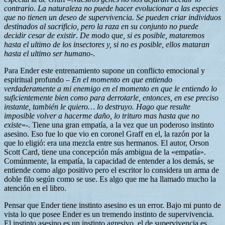
contrario. La naturaleza no puede hacer evolucionar a las especies
que no tienen un deseo de supervivencia. Se pueden criar individuos
destinados al sacrificio, pero la raza en su conjunto no puede
decidir cesar de existir
.
De modo que, si es posible, mataremos
hasta el ultimo de los insectores y, si no es posible, ellos mataran
hasta el ultimo ser humano
-.
Para Ender este entrenamiento supone un conflicto emocional y
espiritual profundo –
En el momento en que entiendo
verdaderamente a mi enemigo en el momento en que le entiendo lo
suficientemente bien como para derrotarle, entonces, en ese preciso
instante, también le quiero… lo destruyo. Hago que resulte
imposible volver a hacerme daño, lo trituro mas hasta que no
existe
«-. Tiene una gran empatía, a la vez que un poderoso instinto
asesino. Eso fue lo que vio en coronel Graff en el, la razón por la
que lo eligió: era una mezcla entre sus hermanos. El autor, Orson
Scott Card, tiene una concepción más ambigua de la «empatía».
Comúnmente, la empatía, la capacidad de entender a los demás, se
entiende como algo positivo pero el escritor lo considera un arma de
doble filo según como se use. Es algo que me ha llamado mucho la
atención en el libro.
Pensar que Ender tiene instinto asesino es un error. Bajo mi punto de
vista lo que posee Ender es un tremendo instinto de supervivencia.
El instinto asesino es un instinto agresivo, el de supervivencia es