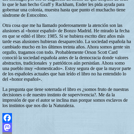
lo que le han hecho Graff y Rackham, Ender les pida ayuda para
gobernar una colonia, muestra hasta que punto el muchacho tiene
síndrome de Estocolmo.
Otra cosa que me ha llamado poderosamente la atención son las
alusiones al «honor español» de Bonzo Madrid. He mirado la fecha
en que se editó el libro: 1985. Si se hubiera escrito diez años más
tarde esas alusiones hubieran desaparecido. La sociedad española ha
cambiado mucho en los últimos treinta años. Ahora somos gente sin
orgullo, tragamos con todo. Probablemente Orson Scott Card
conoció la sociedad española antes de la democracia donde valores
abstractos, tradicionales y patrióticos aún persistían. Ahora somo
una pueblo muy «domesticado». Estoy segura de que la mayor parte
de los españoles actuales que han leído el libro no ha entendido lo
del «honor español».
La pregunta que tiene soterrada el libro es ¿somos fruto de nuestras
decisiones o de nuestro instinto de supervivencia?. Me da la
impresión de que el autor se inclina mas porque somos esclavos de
los instintos que nos dio la Naturaleza.
Facebook