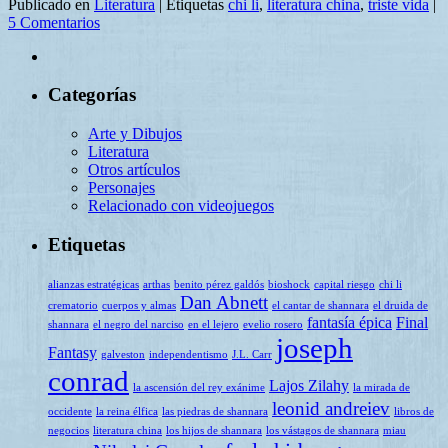
Publicado en
Literatura
|
Etiquetas
chi li
,
literatura china
,
triste vida
|
Compartir
5 Comentarios
Categorías
Arte y Dibujos
Literatura
Otros artículos
Personajes
Relacionado con videojuegos
Etiquetas
alianzas estratégicas
arthas
benito pérez galdós
bioshock
capital riesgo
chi li
Dan Abnett
crematorio
cuerpos y almas
el cantar de shannara
el druida de
fantasía épica
Final
shannara
el negro del narciso
en el lejero
evelio rosero
joseph
Fantasy
galveston
independentismo
J.L. Carr
conrad
Lajos Zilahy
la ascensión del rey exánime
la mirada de
leonid andreiev
occidente
la reina élfica
las piedras de shannara
libros de
negocios
literatura china
los hijos de shannara
los vástagos de shannara
miau