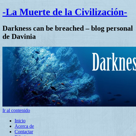
-La Muerte de la Civilización-
Darkness can be breached – blog personal
de Davinia
Ir al contenido
Inicio
Acerca de
Contactar