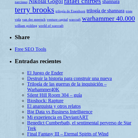
rafael chirbes
Nikolai Gogol
shannara
narcissus
terry brooks
trilogía de shannara
trilogía de Eisenhorn
triste
warhammer 40.000
vida
van der meersch
venture capital
warcraft
william golding
world of warcraft
Share
Free SEO Tools
Entradas recientes
El Juego de Ender
Destruir la historia para construir una nueva
Trilogía de las guerras de la inquisición –
Warhammer40K
Silent Hill Room 304 – guía
Bioshock: Rapture
El anarquista y otros relatos
Big Data vs Business Intelligence
Mi experiencia en DeviantART
Benedict Cumberbath, el sentimental perverso de Star
Trek
Final Fantasy III – Eternal Spirits of Wind