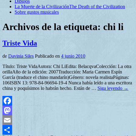
Dibujos
La Muerte de la Civilización
The Death of the Civilization
Sobre gustos musicales
Archivos de la etiqueta:
chi li
Triste Vida
de
Davinia Siles
Publicado en
4 junio 2010
Título: Triste VidaAutora: Chi LiEdita: BelacqvaColección: La otra
orillaAño de la edición: 2007Traducción: Maria Carmen Espín
García (traduce el chino mandarín)Género: novela realistaPáginas:
106ISBN 13: 978-84-96694-19-4 Nunca había leído a una escritora
china y poquísimos lo habrán hecho. Están de …
Siga leyendo
→
Facebook
Mastodon
Email