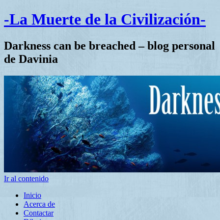
-La Muerte de la Civilización-
Darkness can be breached – blog personal
de Davinia
Ir al contenido
Inicio
Acerca de
Contactar