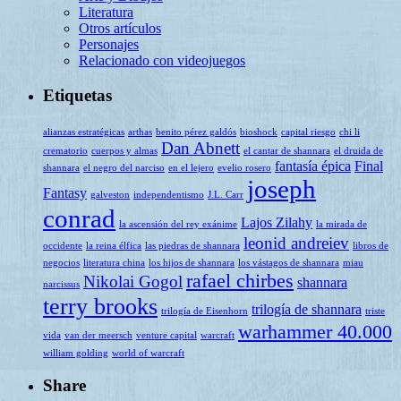
Literatura
Otros artículos
Personajes
Relacionado con videojuegos
Etiquetas
alianzas estratégicas
arthas
benito pérez galdós
bioshock
capital riesgo
chi li
Dan Abnett
crematorio
cuerpos y almas
el cantar de shannara
el druida de
fantasía épica
Final
shannara
el negro del narciso
en el lejero
evelio rosero
joseph
Fantasy
galveston
independentismo
J.L. Carr
conrad
Lajos Zilahy
la ascensión del rey exánime
la mirada de
leonid andreiev
occidente
la reina élfica
las piedras de shannara
libros de
negocios
literatura china
los hijos de shannara
los vástagos de shannara
miau
rafael chirbes
Nikolai Gogol
shannara
narcissus
terry brooks
trilogía de shannara
trilogía de Eisenhorn
triste
warhammer 40.000
vida
van der meersch
venture capital
warcraft
william golding
world of warcraft
Share