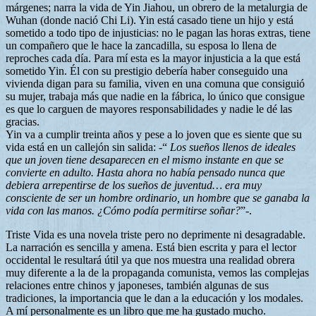
márgenes; narra la vida de Yin Jiahou, un obrero de la metalurgia de
Wuhan (donde nació Chi Li). Yin está casado tiene un hijo y está
sometido a todo tipo de injusticias: no le pagan las horas extras, tiene
un compañero que le hace la zancadilla, su esposa lo llena de
reproches cada día. Para mí esta es la mayor injusticia a la que está
sometido Yin. Él con su prestigio debería haber conseguido una
vivienda digan para su familia, viven en una comuna que consiguió
su mujer, trabaja más que nadie en la fábrica, lo único que consigue
es que lo carguen de mayores responsabilidades y nadie le dé las
gracias.
Yin va a cumplir treinta años y pese a lo joven que es siente que su
vida está en un callejón sin salida: -“
Los sueños llenos de ideales
que un joven tiene desaparecen en el mismo instante en que se
convierte en adulto. Hasta ahora no había pensado nunca que
debiera arrepentirse de los sueños de juventud… era muy
consciente de ser un hombre ordinario, un hombre que se ganaba la
vida con las manos. ¿Cómo podía permitirse soñar?
”-.
Triste Vida es una novela triste pero no deprimente ni desagradable.
La narración es sencilla y amena. Está bien escrita y para el lector
occidental le resultará útil ya que nos muestra una realidad obrera
muy diferente a la de la propaganda comunista, vemos las complejas
relaciones entre chinos y japoneses, también algunas de sus
tradiciones, la importancia que le dan a la educación y los modales.
A mí personalmente es un libro que me ha gustado mucho.