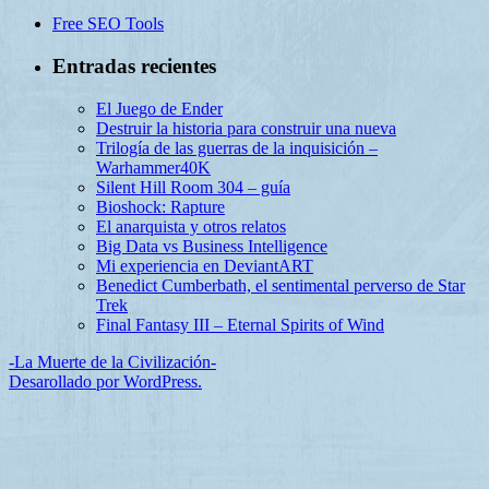
Free SEO Tools
Entradas recientes
El Juego de Ender
Destruir la historia para construir una nueva
Trilogía de las guerras de la inquisición –
Warhammer40K
Silent Hill Room 304 – guía
Bioshock: Rapture
El anarquista y otros relatos
Big Data vs Business Intelligence
Mi experiencia en DeviantART
Benedict Cumberbath, el sentimental perverso de Star
Trek
Final Fantasy III – Eternal Spirits of Wind
-La Muerte de la Civilización-
Desarollado por WordPress.