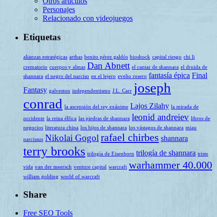
Otros artículos
Personajes
Relacionado con videojuegos
Etiquetas
alianzas estratégicas
arthas
benito pérez galdós
bioshock
capital riesgo
chi li
Dan Abnett
crematorio
cuerpos y almas
el cantar de shannara
el druida de
fantasía épica
Final
shannara
el negro del narciso
en el lejero
evelio rosero
joseph
Fantasy
galveston
independentismo
J.L. Carr
conrad
Lajos Zilahy
la ascensión del rey exánime
la mirada de
leonid andreiev
occidente
la reina élfica
las piedras de shannara
libros de
negocios
literatura china
los hijos de shannara
los vástagos de shannara
miau
rafael chirbes
Nikolai Gogol
shannara
narcissus
terry brooks
trilogía de shannara
trilogía de Eisenhorn
triste
warhammer 40.000
vida
van der meersch
venture capital
warcraft
william golding
world of warcraft
Share
Free SEO Tools