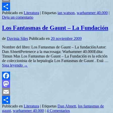
Email
Publicado en
Literatura
|
Etiquetas
ian watson
,
warhammer 40.000
|
Compartir
Deja un comentario
Los Fantasmas de Gaunt – La Fundación
de
Davinia Siles
Publicado en
20 noviembre 2009
Nombre del libro: Los Fantasmas de Gaunt – La fundaciónAutor:
Dan AbnettPertenece a la macrosaga: Warhammer 40.000Edita:
Timun Mas Los Fantasmas de Gaunt – La Fundación es la edición
de coleccionista de la heptalogía Los Fantasmas de Gaunt . Está …
Siga leyendo
→
Facebook
Mastodon
Email
Publicado en
Literatura
|
Etiquetas
Dan Abnett
,
los fantasmas de
Compartir
gaunt
,
warhammer 40.000
|
4 Comentarios