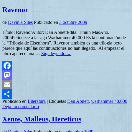
Ravenor
de
Davinia Siles
Publicado en
3 octubre 2009
Título: RavenorAutor: Dan AbnettEdita: Timun MasAño.
2005Pertenece a la saga Warhammer 40.000 Es la continuación de
la “Trilogía de Eisenhorn”. Ravenor también es una trilogía pero
parece que aquí las continuaciones no han llegado.. Al empezar el
libro aparece una …
Siga leyendo
→
Facebook
Mastodon
Email
Publicado en
Literatura
|
Etiquetas
Dan Abnett
,
warhammer 40.000
|
Compartir
Deja un comentario
Xenos, Malleus, Hereticus
de
Davinia Siles
Publicado en
6 septiembre 2009