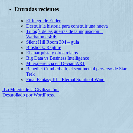
Entradas recientes
El Juego de Ender
Destruir la historia para construir una nueva
Trilogía de las guerras de la inquisición –
Warhammer40K
Silent Hill Room 304 – guía
Bioshock: Rapture
El anarquista y otros relatos
Big Data vs Business Intelligence
Mi experiencia en DeviantART
Benedict Cumberbath, el sentimental perverso de Star
Trek
Final Fantasy III – Eternal Spirits of Wind
-La Muerte de la Civilización-
Desarollado por WordPress.