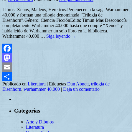
Libros: Xenos, Malleus, Hereticus.Pertenecen a la saga Warhammer
40.000 y forman una trilogía denominada “Trilogía de
Eisenhorn”.Género: Ciencia-FicciónEdita: Timun-Mas Desconocía
completamente Warhammer 40.000 hasta que compré “Xenos” y
había leído de Warhammer un solo libro en la bliblioteca.
Warhammer 40.000 …
Siga leyendo
→
Facebook
Mastodon
Email
Publicado en
Literatura
|
Etiquetas
Dan Abnett
,
trilogía de
Compartir
Eisenhorn
,
warhammer 40.000
|
Deja un comentario
Categorías
Arte y Dibujos
Literatura