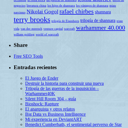
occidente
la reina élfica
las piedras de shannara
libros de
negocios
literatura china
los hijos de shannara
los vástagos de shannara
miau
rafael chirbes
Nikolai Gogol
shannara
narcissus
terry brooks
trilogía de shannara
trilogía de Eisenhorn
triste
warhammer 40.000
vida
van der meersch
venture capital
warcraft
william golding
world of warcraft
Share
Free SEO Tools
Entradas recientes
El Juego de Ender
Destruir la historia para construir una nueva
Trilogía de las guerras de la inquisición –
Warhammer40K
Silent Hill Room 304 – guía
Bioshock: Rapture
El anarquista y otros relatos
Big Data vs Business Intelligence
Mi experiencia en DeviantART
Benedict Cumberbath, el sentimental perverso de Star