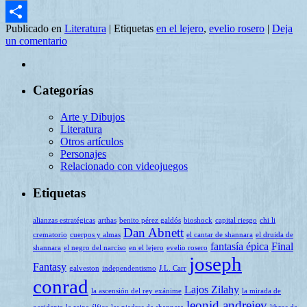
Email
Publicado en
Literatura
|
Etiquetas
en el lejero
,
evelio rosero
|
Deja
Compartir
un comentario
Categorías
Arte y Dibujos
Literatura
Otros artículos
Personajes
Relacionado con videojuegos
Etiquetas
alianzas estratégicas
arthas
benito pérez galdós
bioshock
capital riesgo
chi li
Dan Abnett
crematorio
cuerpos y almas
el cantar de shannara
el druida de
fantasía épica
Final
shannara
el negro del narciso
en el lejero
evelio rosero
joseph
Fantasy
galveston
independentismo
J.L. Carr
conrad
Lajos Zilahy
la ascensión del rey exánime
la mirada de
leonid andreiev