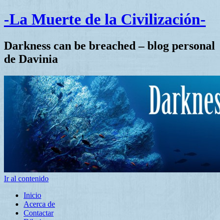
-La Muerte de la Civilización-
Darkness can be breached – blog personal
de Davinia
Ir al contenido
Inicio
Acerca de
Contactar