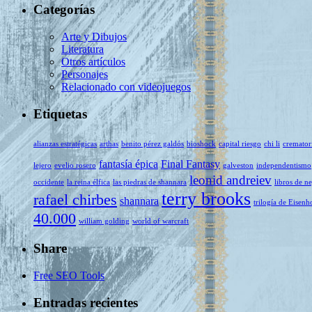
Categorías
Arte y Dibujos
Literatura
Otros artículos
Personajes
Relacionado con videojuegos
Etiquetas
alianzas estratégicas
arthas
benito pérez galdós
bioshock
capital riesgo
chi li
cremator
fantasía épica
Final Fantasy
lejero
evelio rosero
galveston
independentismo
leonid andreiev
occidente
la reina élfica
las piedras de shannara
libros de n
terry brooks
rafael chirbes
shannara
trilogía de Eisenh
40.000
william golding
world of warcraft
Share
Free SEO Tools
Entradas recientes