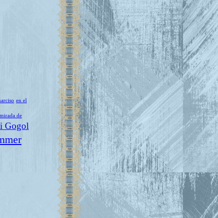
narciso
en el
 mirada de
i Gogol
mmer