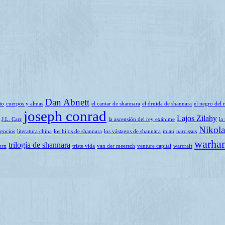
Dan Abnett
io
cuerpos y almas
el cantar de shannara
el druida de shannara
el negro del 
joseph conrad
Lajos Zilahy
J.L. Carr
la ascensión del rey exánime
la
Nikola
egocios
literatura china
los hijos de shannara
los vástagos de shannara
miau
narcissus
warha
trilogía de shannara
orn
triste vida
van der meersch
venture capital
warcraft