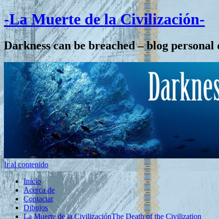
-La Muerte de la Civilización-
Darkness can be breached – blog personal 
Ir al contenido
Inicio
Acerca de
Contactar
Dibujos
La Muerte de la Civilización
The Death of the Civilization