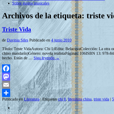
Sobre gustos musicales
Archivos de la etiqueta:
triste v
Triste Vida
de
Davinia Siles
Publicado en
4 junio 2010
Título: Triste VidaAutora: Chi LiEdita: BelacqvaColección: La otra 
chino mandarín)Género: novela realistaPáginas: 106ISBN 13: 978-84-
hecho. Están de …
Siga leyendo
→
Facebook
Mastodon
Email
Publicado en
Literatura
|
Etiquetas
chi li
,
literatura china
,
triste vida
|
5
Compartir