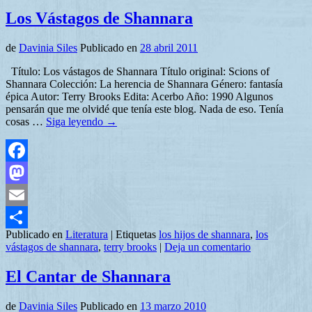
Los Vástagos de Shannara
de
Davinia Siles
Publicado en
28 abril 2011
Título: Los vástagos de Shannara Título original: Scions of
Shannara Colección: La herencia de Shannara Género: fantasía
épica Autor: Terry Brooks Edita: Acerbo Año: 1990 Algunos
pensarán que me olvidé que tenía este blog. Nada de eso. Tenía
cosas …
Siga leyendo
→
Facebook
Mastodon
Email
Publicado en
Literatura
|
Etiquetas
los hijos de shannara
,
los
Compartir
vástagos de shannara
,
terry brooks
|
Deja un comentario
El Cantar de Shannara
de
Davinia Siles
Publicado en
13 marzo 2010