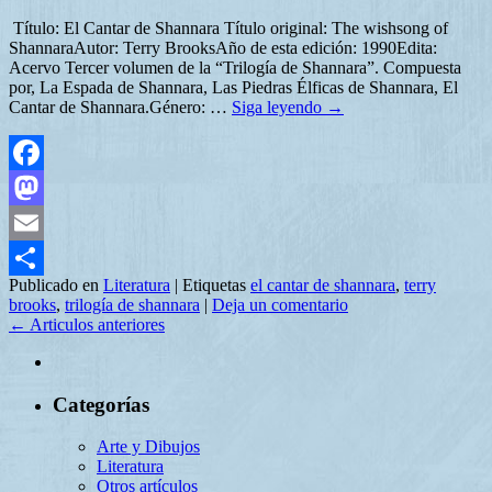
Título: El Cantar de Shannara Título original: The wishsong of
ShannaraAutor: Terry BrooksAño de esta edición: 1990Edita:
Acervo Tercer volumen de la “Trilogía de Shannara”. Compuesta
por, La Espada de Shannara, Las Piedras Élficas de Shannara, El
Cantar de Shannara.Género: …
Siga leyendo
→
Facebook
Mastodon
Email
Publicado en
Literatura
|
Etiquetas
el cantar de shannara
,
terry
Compartir
brooks
,
trilogía de shannara
|
Deja un comentario
←
Articulos anteriores
Categorías
Arte y Dibujos
Literatura
Otros artículos