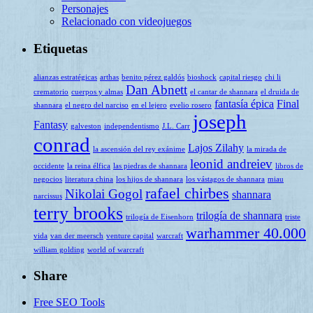
Personajes
Relacionado con videojuegos
Etiquetas
alianzas estratégicas
arthas
benito pérez galdós
bioshock
capital riesgo
chi li
Dan Abnett
crematorio
cuerpos y almas
el cantar de shannara
el druida de
fantasía épica
Final
shannara
el negro del narciso
en el lejero
evelio rosero
joseph
Fantasy
galveston
independentismo
J.L. Carr
conrad
Lajos Zilahy
la ascensión del rey exánime
la mirada de
leonid andreiev
occidente
la reina élfica
las piedras de shannara
libros de
negocios
literatura china
los hijos de shannara
los vástagos de shannara
miau
rafael chirbes
Nikolai Gogol
shannara
narcissus
terry brooks
trilogía de shannara
trilogía de Eisenhorn
triste
warhammer 40.000
vida
van der meersch
venture capital
warcraft
william golding
world of warcraft
Share
Free SEO Tools