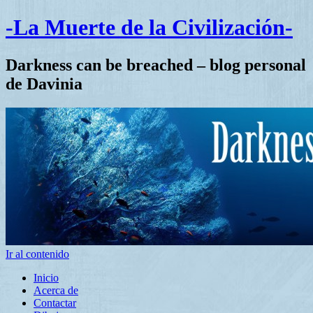
-La Muerte de la Civilización-
Darkness can be breached – blog personal
de Davinia
Ir al contenido
Inicio
Acerca de
Contactar