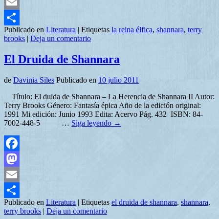
Mastodon
Email
Publicado en
Literatura
|
Etiquetas
la reina élfica
,
shannara
,
terry
Compartir
brooks
|
Deja un comentario
El Druida de Shannara
de
Davinia Siles
Publicado en
10 julio 2011
Título: El duida de Shannara – La Herencia de Shannara II Autor:
Terry Brooks Género: Fantasía épica Año de la edición original:
1991 Mi edición: Junio 1993 Edita: Acervo Pág. 432 ISBN: 84-
7002-448-5 …
Siga leyendo
→
Facebook
Mastodon
Email
Publicado en
Literatura
|
Etiquetas
el druida de shannara
,
shannara
,
Compartir
terry brooks
|
Deja un comentario