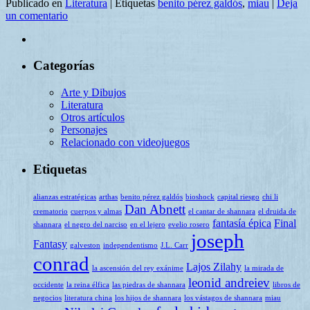
Publicado en
Literatura
|
Etiquetas
benito pérez galdós
,
miau
|
Deja
Compartir
un comentario
Categorías
Arte y Dibujos
Literatura
Otros artículos
Personajes
Relacionado con videojuegos
Etiquetas
alianzas estratégicas
arthas
benito pérez galdós
bioshock
capital riesgo
chi li
Dan Abnett
crematorio
cuerpos y almas
el cantar de shannara
el druida de
fantasía épica
Final
shannara
el negro del narciso
en el lejero
evelio rosero
joseph
Fantasy
galveston
independentismo
J.L. Carr
conrad
Lajos Zilahy
la ascensión del rey exánime
la mirada de
leonid andreiev
occidente
la reina élfica
las piedras de shannara
libros de
negocios
literatura china
los hijos de shannara
los vástagos de shannara
miau