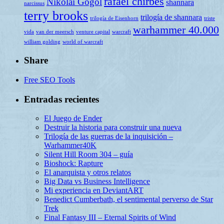
rafael chirbes
Nikolai Gogol
shannara
narcissus
terry brooks
trilogía de shannara
trilogía de Eisenhorn
triste
warhammer 40.000
vida
van der meersch
venture capital
warcraft
william golding
world of warcraft
Share
Free SEO Tools
Entradas recientes
El Juego de Ender
Destruir la historia para construir una nueva
Trilogía de las guerras de la inquisición –
Warhammer40K
Silent Hill Room 304 – guía
Bioshock: Rapture
El anarquista y otros relatos
Big Data vs Business Intelligence
Mi experiencia en DeviantART
Benedict Cumberbath, el sentimental perverso de Star
Trek
Final Fantasy III – Eternal Spirits of Wind