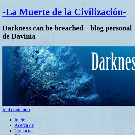
-La Muerte de la Civilización-
Darkness can be breached – blog personal
de Davinia
Ir al contenido
Inicio
Acerca de
Contactar