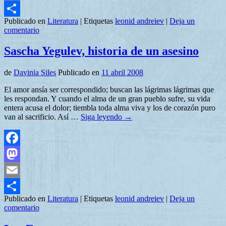
Email
Publicado en
Literatura
|
Etiquetas
leonid andreiev
|
Deja un
Compartir
comentario
Sascha Yegulev, historia de un asesino
de
Davinia Siles
Publicado en
11 abril 2008
El amor ansía ser correspondido; buscan las lágrimas lágrimas que
les respondan. Y cuando el alma de un gran pueblo sufre, su vida
entera acusa el dolor; tiembla toda alma viva y los de corazón puro
van al sacrificio. Así …
Siga leyendo
→
Facebook
Mastodon
Email
Publicado en
Literatura
|
Etiquetas
leonid andreiev
|
Deja un
Compartir
comentario