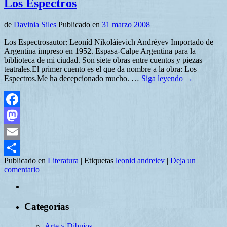
Los Espectros
de
Davinia Siles
Publicado en
31 marzo 2008
Los Espectrosautor: Leoníd Nikoláievich Andréyev Importado de
Argentina impreso en 1952. Espasa-Calpe Argentina para la
biblioteca de mi ciudad. Son siete obras entre cuentos y piezas
teatrales.El primer cuento es el que da nombre a la obra: Los
Espectros.Me ha decepcionado mucho. …
Siga leyendo
→
Facebook
Mastodon
Email
Publicado en
Literatura
|
Etiquetas
leonid andreiev
|
Deja un
Compartir
comentario
Categorías
Arte y Dibujos