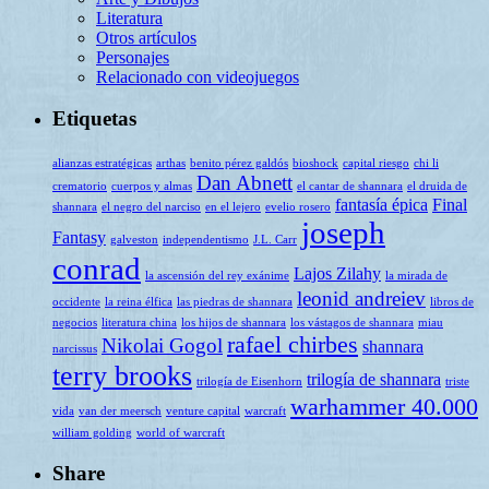
Literatura
Otros artículos
Personajes
Relacionado con videojuegos
Etiquetas
alianzas estratégicas
arthas
benito pérez galdós
bioshock
capital riesgo
chi li
Dan Abnett
crematorio
cuerpos y almas
el cantar de shannara
el druida de
fantasía épica
Final
shannara
el negro del narciso
en el lejero
evelio rosero
joseph
Fantasy
galveston
independentismo
J.L. Carr
conrad
Lajos Zilahy
la ascensión del rey exánime
la mirada de
leonid andreiev
occidente
la reina élfica
las piedras de shannara
libros de
negocios
literatura china
los hijos de shannara
los vástagos de shannara
miau
rafael chirbes
Nikolai Gogol
shannara
narcissus
terry brooks
trilogía de shannara
trilogía de Eisenhorn
triste
warhammer 40.000
vida
van der meersch
venture capital
warcraft
william golding
world of warcraft
Share