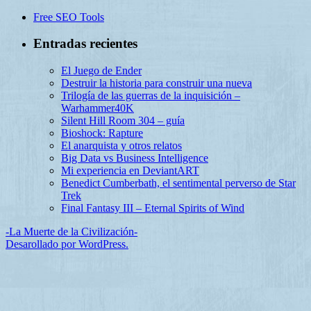
Free SEO Tools
Entradas recientes
El Juego de Ender
Destruir la historia para construir una nueva
Trilogía de las guerras de la inquisición –
Warhammer40K
Silent Hill Room 304 – guía
Bioshock: Rapture
El anarquista y otros relatos
Big Data vs Business Intelligence
Mi experiencia en DeviantART
Benedict Cumberbath, el sentimental perverso de Star
Trek
Final Fantasy III – Eternal Spirits of Wind
-La Muerte de la Civilización-
Desarollado por WordPress.