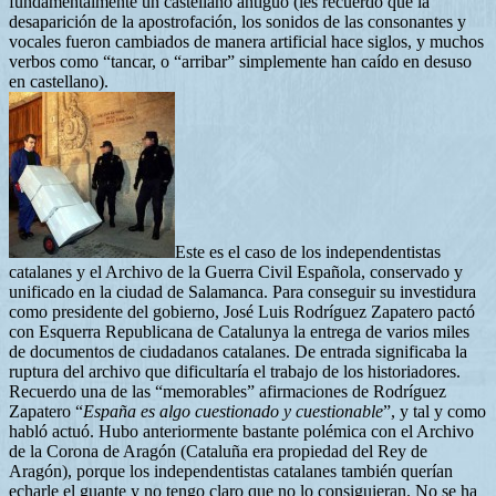
fundamentalmente un castellano antiguo (les recuerdo que la
desaparición de la apostrofación, los sonidos de las consonantes y
vocales fueron cambiados de manera artificial hace siglos, y muchos
verbos como “tancar, o “arribar” simplemente han caído en desuso
en castellano).
Este es el caso de los independentistas
catalanes y el Archivo de la Guerra Civil Española, conservado y
unificado en la ciudad de Salamanca. Para conseguir su investidura
como presidente del gobierno, José Luis Rodríguez Zapatero pactó
con Esquerra Republicana de Catalunya la entrega de varios miles
de documentos de ciudadanos catalanes. De entrada significaba la
ruptura del archivo que dificultaría el trabajo de los historiadores.
Recuerdo una de las “memorables” afirmaciones de Rodríguez
Zapatero “
España es algo cuestionado y cuestionable
”, y tal y como
habló actuó. Hubo anteriormente bastante polémica con el Archivo
de la Corona de Aragón (Cataluña era propiedad del Rey de
Aragón), porque los independentistas catalanes también querían
echarle el guante y no tengo claro que no lo consiguieran. No se ha