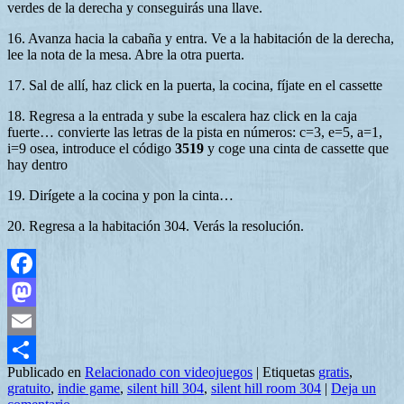
verdes de la derecha y conseguirás una llave.
16. Avanza hacia la cabaña y entra. Ve a la habitación de la derecha,
lee la nota de la mesa. Abre la otra puerta.
17. Sal de allí, haz click en la puerta, la cocina, fíjate en el cassette
18. Regresa a la entrada y sube la escalera haz click en la caja
fuerte… convierte las letras de la pista en números: c=3, e=5, a=1,
i=9 osea, introduce el código
3519
y coge una cinta de cassette que
hay dentro
19. Dirígete a la cocina y pon la cinta…
20. Regresa a la habitación 304. Verás la resolución.
Facebook
Mastodon
Email
Publicado en
Relacionado con videojuegos
|
Etiquetas
gratis
,
Compartir
gratuito
,
indie game
,
silent hill 304
,
silent hill room 304
|
Deja un