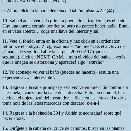
en la pista: 4
:
(en los ojos del pez)
9. Ahora click en la parte derecha del tablón: pista: 4 AT (
@
)
10. Sal del aula. Vete a la primera puerta de la izquierda, es el baño.
Hay una puerta cerrada por dentro pero no parece haber nadie. Entra
en el váter abierto… coge una llave del interior y sal.
11. Vete al fondo, entra en la oficina y haz click en el ordenador.
Introduce el código
: ?=:@
examina el “archivo”. Es el archivo de
cámaras de seguridad abre la carpeta 2005.02.17 (que es la
segunda), click en NEXT_CAM… mira el video del baño… verás
que la imagen se distorsiona y aparecerá algo “extraño”.
12. Yo aconsejo volver al baño (puedes no hacerlo), resulta una
experiencia…. “interesante”.
13. Regresa a la calle principal y esta vez ve en dirección contraria a
la escuela; avanza por la calle de la derecha. Entra en el motel, haz
click en el objeto azul del mostrador… fíjate en las letras del texto y
toma nota de las letras marcadas con descaro:
c-e-a-i
14. Regresa a la habitación 304 y Adrián te aconsejará sobre qué
hacer ahora.
15. Dirígete a la cabaña del cruce de caminos, busca en las plantas