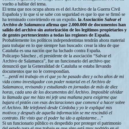
vuelto a hablar del tema.
El tema que nos ocupa ahora es el del Archivo de la Guerra Civil
Española y lo que sí se sabe con seguridad es que lo que se firmó se
ha terminado convirtiendo en un expolio.
la
Asociación Salvar el
Archivo de Salamanca
afirma que 2.000.000 de documentos han
salido del archivo sin autorización de los legítimos propietarios y
de gentes pertenecientes a todas las regiones de España.
Probablemente los políticos independentistas tendrán ahora material
para trabajar en lo que siempre han buscado: crear la idea de que
Cataluña es una nación que ha luchado contra España.
Policarpo Sánchez , el presidente de la asociación “Salvar el
Archivo de Salamanca”, fue un funcionario del archivo que
denunció que la Generalidad de Cataluña se estaba llevando
documentos que no le correspondían.
“…
perdí mi trabajo en el que yo he pasado diez y ocho años de mi
vida como investigador con poder notarial en el Archivo de
Salamanca, revisando y estudiando en jornadas de más de diez
horas, cada uno de los documentos del Archivo. Imposible olvidar
la llamada que me hizo mi jefe una mañana para exigirme que
bajara el pistón con esas declaraciones que comencé a hacer sobre
el Archivo. Me telefoneó desde Córdoba y yo le expliqué mis
motivos y después de aquella información se me rescindió el
contrato. He visto que el poder ha ido a aplastarme
…”
Si un funcionario público es despedido por proteger el patrimonio
del estado para el que trabaja es que algo está muy podrido en el