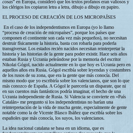
cosas
” en Europa, consideró que los textos profanos eran valiosos y
los clérigos los copiaron letra a letra, dibujo a dibujo en papiro.
EL PROCESO DE CREACIÓN DE LOS MICROPAÍSES
En el caso de los independentismos en Europa (yo lo llamo
“proceso de creación de micropaíses”, porque los países que
componen el continente son cada vez más pequeños), no necesitan
destruir físicamente la historia, basta con robarla para poderla
transgiversar. Los estados recién nacidos necesitan reinterpretar la
historia y las historias de la gente para poder existir. Hace seis años
estaban Rusia y Ucrania peleándose por la memoria del escritor
Nikolai Gógol, nacido actualmente en lo que hoy es Ucrania pero en
aquellos años era Rusia. Gógol escribía sobre leyendas y costumbres
de los rusos de su zona, que era la gente que más conocía. Del
mismo modo que yo escribiría sobre los valencianos, que son lo que
más conozco de España. A Gógol le parecería un disparate, que ni
en sus cuentos más fantásticos podría imaginar, el hecho de una
Ucrania independiente de Rusia. Si Valencia se convierte en «País
Catalán» me pregunto si los independentistas no harían una
reinterpretación de la vida de mucha gente, especialmente de gente
notable como la de Vicente Blasco Ibáñez que escribía sobre los
españoles que más conocía, los suyos, los valencianos.
La idea nacional catalana se basa en un idioma, que es