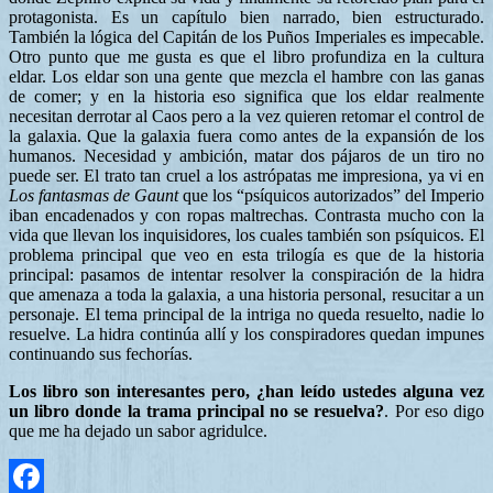
protagonista. Es un capítulo bien narrado, bien estructurado.
También la lógica del Capitán de los Puños Imperiales es impecable.
Otro punto que me gusta es que el libro profundiza en la cultura
eldar. Los eldar son una gente que mezcla el hambre con las ganas
de comer; y en la historia eso significa que los eldar realmente
necesitan derrotar al Caos pero a la vez quieren retomar el control de
la galaxia. Que la galaxia fuera como antes de la expansión de los
humanos. Necesidad y ambición, matar dos pájaros de un tiro no
puede ser. El trato tan cruel a los astrópatas me impresiona, ya vi en
Los fantasmas de Gaunt
que los “psíquicos autorizados” del Imperio
iban encadenados y con ropas maltrechas. Contrasta mucho con la
vida que llevan los inquisidores, los cuales también son psíquicos. El
problema principal que veo en esta trilogía es que de la historia
principal: pasamos de intentar resolver la conspiración de la hidra
que amenaza a toda la galaxia, a una historia personal, resucitar a un
personaje. El tema principal de la intriga no queda resuelto, nadie lo
resuelve. La hidra continúa allí y los conspiradores quedan impunes
continuando sus fechorías.
Los libro son interesantes pero, ¿han leído ustedes alguna vez
un libro donde la trama principal no se resuelva?
. Por eso digo
que me ha dejado un sabor agridulce.