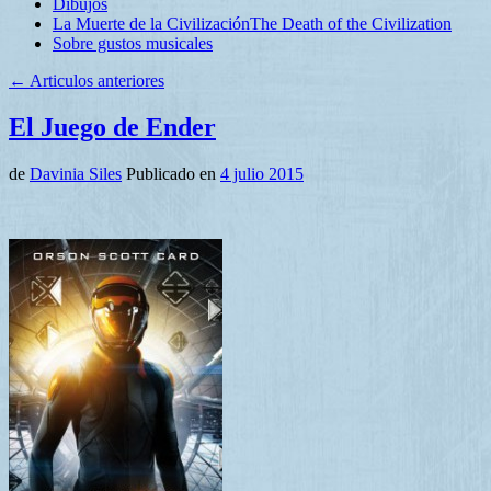
Dibujos
La Muerte de la Civilización
The Death of the Civilization
Sobre gustos musicales
←
Articulos anteriores
El Juego de Ender
de
Davinia Siles
Publicado en
4 julio 2015