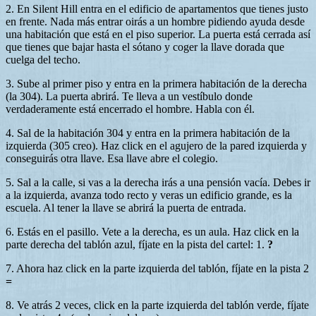
2. En Silent Hill entra en el edificio de apartamentos que tienes justo
en frente. Nada más entrar oirás a un hombre pidiendo ayuda desde
una habitación que está en el piso superior. La puerta está cerrada así
que tienes que bajar hasta el sótano y coger la llave dorada que
cuelga del techo.
3. Sube al primer piso y entra en la primera habitación de la derecha
(la 304). La puerta abrirá. Te lleva a un vestíbulo donde
verdaderamente está encerrado el hombre. Habla con él.
4. Sal de la habitación 304 y entra en la primera habitación de la
izquierda (305 creo). Haz click en el agujero de la pared izquierda y
conseguirás otra llave. Esa llave abre el colegio.
5. Sal a la calle, si vas a la derecha irás a una pensión vacía. Debes ir
a la izquierda, avanza todo recto y veras un edificio grande, es la
escuela. Al tener la llave se abrirá la puerta de entrada.
6. Estás en el pasillo. Vete a la derecha, es un aula. Haz click en la
parte derecha del tablón azul, fíjate en la pista del cartel: 1.
?
7. Ahora haz click en la parte izquierda del tablón, fíjate en la pista 2
=
8. Ve atrás 2 veces, click en la parte izquierda del tablón verde, fíjate