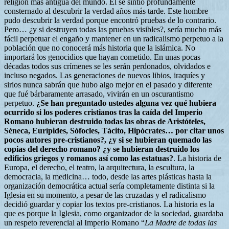
religión más antigua del mundo. Él se sintió profundamente
consternado al descubrir la verdad años más tarde. Este hombre
pudo descubrir la verdad porque encontró pruebas de lo contrario.
Pero… ¿y si destruyen todas las pruebas visibles?, sería mucho más
fácil perpetuar el engaño y mantener en un radicalismo perpetuo a la
población que no conocerá más historia que la islámica. No
importará los genocidios que hayan cometido. En unas pocas
décadas todos sus crímenes se les serán perdonados, olvidados e
incluso negados. Las generaciones de nuevos libios, iraquíes y
sirios nunca sabrán que hubo algo mejor en el pasado y diferente
que fué bárbaramente arrasado, vivirán en un oscurantismo
perpetuo.
¿Se han preguntado ustedes alguna vez qué hubiera
ocurrido si los poderes cristianos tras la caída del Imperio
Romano hubieran destruido todas las obras de Aristóteles,
Séneca, Eurípides, Sófocles, Tácito, Hipócrates… por citar unos
pocos autores pre-cristianos?,
¿y si se hubieran quemado las
copias del derecho romano? ¿y se hubieran destruido los
edificios griegos y romanos así como las estatuas?
. La historia de
Europa, el derecho, el teatro, la arquitectura, la escultura, la
democracia, la medicina… todo, desde las artes plásticas hasta la
organización democrática actual sería completamente distinta si la
Iglesia en su momento, a pesar de las cruzadas y el radicalismo
decidió guardar y copiar los textos pre-cristianos. La historia es la
que es porque la Iglesia, como organizador de la sociedad, guardaba
un respeto reverencial al Imperio Romano “
La Madre de todas las