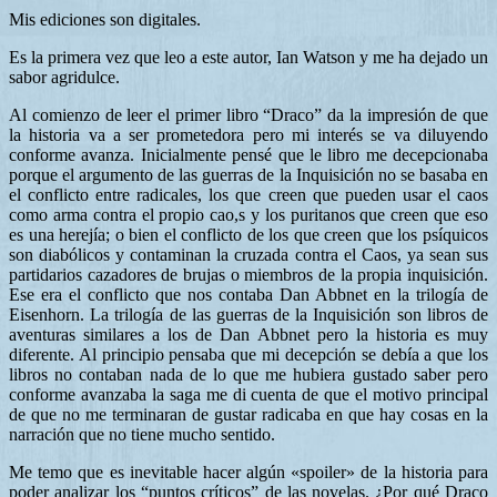
Mis ediciones son digitales.
Es la primera vez que leo a este autor, Ian Watson y me ha dejado un
sabor agridulce.
Al comienzo de leer el primer libro “Draco” da la impresión de que
la historia va a ser prometedora pero mi interés se va diluyendo
conforme avanza. Inicialmente pensé que le libro me decepcionaba
porque el argumento de las guerras de la Inquisición no se basaba en
el conflicto entre radicales, los que creen que pueden usar el caos
como arma contra el propio cao,s y los puritanos que creen que eso
es una herejía; o bien el conflicto de los que creen que los psíquicos
son diabólicos y contaminan la cruzada contra el Caos, ya sean sus
partidarios cazadores de brujas o miembros de la propia inquisición.
Ese era el conflicto que nos contaba Dan Abbnet en la trilogía de
Eisenhorn. La trilogía de las guerras de la Inquisición son libros de
aventuras similares a los de Dan Abbnet pero la historia es muy
diferente. Al principio pensaba que mi decepción se debía a que los
libros no contaban nada de lo que me hubiera gustado saber pero
conforme avanzaba la saga me di cuenta de que el motivo principal
de que no me terminaran de gustar radicaba en que hay cosas en la
narración que no tiene mucho sentido.
Me temo que es inevitable hacer algún «spoiler» de la historia para
poder analizar los “puntos críticos” de las novelas. ¿Por qué Draco