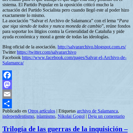
sistema. El Partido Popular en la oposición criticó mucho la
actuación del Partido Socialista pero cuando llegó este al poder hizo
exactamente lo mismo.
La asociación “Salvar el Archivo de Salamanca” con el lema “
Para
que siga siendo de todos y nunca moneda de cambio
”, reúne fondos
para soportar los litigios contra la Generalidad de Cataluña y pide
ayuda económica y moral a gente de todas las ideologías.
Blog oficial de la asociación.
http://salvararchivo.blogspot.com.es/
Twitter
https://twitter.com/salvararchivo
Facebook
https://www.facebook.com/pages/Salvar-el-Archivo-de-
Salamanca/
Facebook
Mastodon
Email
Publicado en
Otros artículos
|
Etiquetas
archivo de Salamanca
,
Compartir
independentismo
,
islamismo
,
Nikolai Gogol
|
Deja un comentario
Trilogía de las guerras de la inquisición –