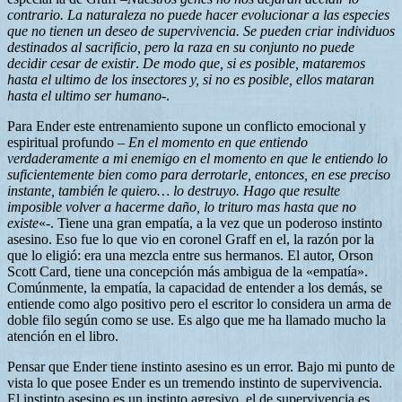
contrario. La naturaleza no puede hacer evolucionar a las especies
que no tienen un deseo de supervivencia. Se pueden criar individuos
destinados al sacrificio, pero la raza en su conjunto no puede
decidir cesar de existir
.
De modo que, si es posible, mataremos
hasta el ultimo de los insectores y, si no es posible, ellos mataran
hasta el ultimo ser humano
-.
Para Ender este entrenamiento supone un conflicto emocional y
espiritual profundo –
En el momento en que entiendo
verdaderamente a mi enemigo en el momento en que le entiendo lo
suficientemente bien como para derrotarle, entonces, en ese preciso
instante, también le quiero… lo destruyo. Hago que resulte
imposible volver a hacerme daño, lo trituro mas hasta que no
existe
«-. Tiene una gran empatía, a la vez que un poderoso instinto
asesino. Eso fue lo que vio en coronel Graff en el, la razón por la
que lo eligió: era una mezcla entre sus hermanos. El autor, Orson
Scott Card, tiene una concepción más ambigua de la «empatía».
Comúnmente, la empatía, la capacidad de entender a los demás, se
entiende como algo positivo pero el escritor lo considera un arma de
doble filo según como se use. Es algo que me ha llamado mucho la
atención en el libro.
Pensar que Ender tiene instinto asesino es un error. Bajo mi punto de
vista lo que posee Ender es un tremendo instinto de supervivencia.
El instinto asesino es un instinto agresivo, el de supervivencia es