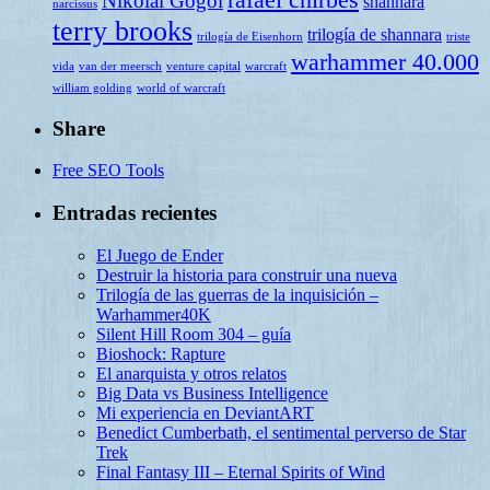
Nikolai Gogol
shannara
narcissus
terry brooks
trilogía de shannara
trilogía de Eisenhorn
triste
warhammer 40.000
vida
van der meersch
venture capital
warcraft
william golding
world of warcraft
Share
Free SEO Tools
Entradas recientes
El Juego de Ender
Destruir la historia para construir una nueva
Trilogía de las guerras de la inquisición –
Warhammer40K
Silent Hill Room 304 – guía
Bioshock: Rapture
El anarquista y otros relatos
Big Data vs Business Intelligence
Mi experiencia en DeviantART
Benedict Cumberbath, el sentimental perverso de Star
Trek
Final Fantasy III – Eternal Spirits of Wind