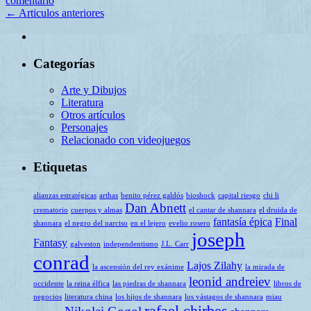
comentario
←
Articulos anteriores
Categorías
Arte y Dibujos
Literatura
Otros artículos
Personajes
Relacionado con videojuegos
Etiquetas
alianzas estratégicas
arthas
benito pérez galdós
bioshock
capital riesgo
chi li
Dan Abnett
crematorio
cuerpos y almas
el cantar de shannara
el druida de
fantasía épica
Final
shannara
el negro del narciso
en el lejero
evelio rosero
joseph
Fantasy
galveston
independentismo
J.L. Carr
conrad
Lajos Zilahy
la ascensión del rey exánime
la mirada de
leonid andreiev
occidente
la reina élfica
las piedras de shannara
libros de
negocios
literatura china
los hijos de shannara
los vástagos de shannara
miau
rafael chirbes