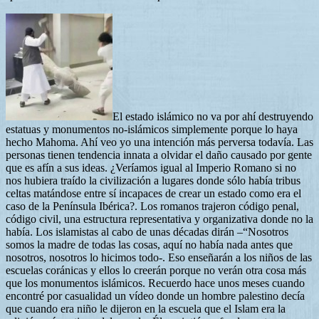
El estado islámico no va por ahí destruyendo
estatuas y monumentos no-islámicos simplemente porque lo haya
hecho Mahoma. Ahí veo yo una intención más perversa todavía. Las
personas tienen tendencia innata a olvidar el daño causado por gente
que es afín a sus ideas. ¿Veríamos igual al Imperio Romano si no
nos hubiera traído la civilización a lugares donde sólo había tribus
celtas matándose entre sí incapaces de crear un estado como era el
caso de la Península Ibérica?. Los romanos trajeron código penal,
código civil, una estructura representativa y organizativa donde no la
había. Los islamistas al cabo de unas décadas dirán –“Nosotros
somos la madre de todas las cosas, aquí no había nada antes que
nosotros, nosotros lo hicimos todo-. Eso enseñarán a los niños de las
escuelas coránicas y ellos lo creerán porque no verán otra cosa más
que los monumentos islámicos. Recuerdo hace unos meses cuando
encontré por casualidad un vídeo donde un hombre palestino decía
que cuando era niño le dijeron en la escuela que el Islam era la