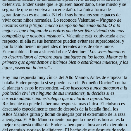
defensivo. Ender siente que le quieren hacer daño, tiene miedo y se
segura de que no vuelva a hacerle daño. La única forma de
garantizar eso es matando. Ni el ni sus hermanos son capaces de
vivir como niños normales. Lo reconoce Valentine –
Ninguno de
nosotros seria feliz por mucho tiempo no haciendo nada. O a lo
mejor es que ninguno de nosotros puede ser feliz viviendo sin mas
compañía que nosotros mismos
”-. Valentine está equivocada a ese
respecto, ni ella ni sus hermanos pueden evitar ser superdotados, y
por lo tanto tienen inquietudes diferentes a los de otros niños.
Encomiable la franca sinceridad de Valentine: “
Los seres humanos
no desarrollaron el cerebro para tumbarse en los lagos. Matar es lo
primero que aprendemos e hicimos bien o estaríamos muertos, y los
tigres poseerían la tierra
”-.
Hay una respuesta muy cínica del Alto Mando. Antes de empezar la
batalla Ender pregunta si se puede usar el “Pequeño Doctor” contra
el planeta y estos le responden. –
Los insectores nunca atacaron a la
población civil en ninguna de sus invasiones, tu decides si es
correcto adaptar una estrategia que invitaría a represalias
-.
Realmente no puede haber una respuesta mas cínica. El cinismo es
descarado especialmente cuando después de la batalla final, los
Altos Mandos gritan y lloran de alegría por el exterminio de la raza
alienígena. El Alto Mando miente porque lo que ellos buscan es la
mejor respuesta militar de Ender, saben que el buscara el exterminio
del enemigo, por eso lo eligieron. El hecho de que después de todo