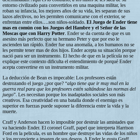
entorno civilizado para convertirlos en una maquina militar, les
roban su infancia, los mejores años de su vida, les separan de sus
lazos afectivos, no les permiten comunicarse con el exterior, se
enfrentan entre ellos….son niños-soldado.
El Juego de Ender tiene
mas en común con los Juegos del Hambre y el Señor de las
Moscas que con Harry Potter
. Ender se da cuenta de que es un
asesino más perfecto que su hermano Peter y que por eso le
ascienden tan rápido. Ender fue una anomalía, a los humanos no se
les permite tener mas de dos hijos. Ender acepta su situación porque
nació para ser un instrumento. El hecho de que en la película no se
explique este contexto dificulta el entendimiento de porqué Ender
acepta convertirse en un instrumento militar.
La deducción de Bean es impecable: Los profesores están
destrozando el juego ¿por que? “
algo tiene que ir muy mal en la
guerra real para que los profesores estén saltándose las normas del
juego
”. Les necesitan porque los inadaptados sociales son más
creativos. Esa creatividad en una batalla donde el enemigo es
superior en fuerzas puede suponer la diferencia entre la vida y la
muerte.
Craff y Anderson hacen lo imposible por destruir las amistades que
va haciendo Ender. El coronel Graff, papel que interpreta Harrison
Ford en la pelicula, es un hombre que destruye las vidas de los niños
y los reconvierte a imagen de sus deseos. A Ender le gusta Graff,