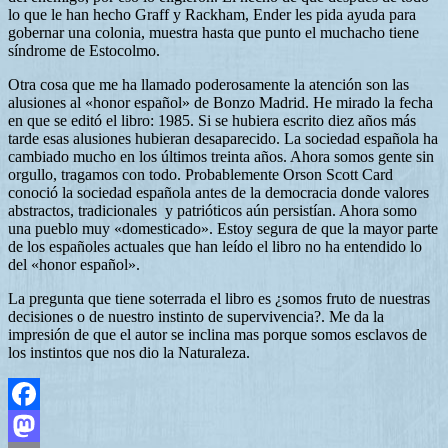
lo que le han hecho Graff y Rackham, Ender les pida ayuda para
gobernar una colonia, muestra hasta que punto el muchacho tiene
síndrome de Estocolmo.
Otra cosa que me ha llamado poderosamente la atención son las
alusiones al «honor español» de Bonzo Madrid. He mirado la fecha
en que se editó el libro: 1985. Si se hubiera escrito diez años más
tarde esas alusiones hubieran desaparecido. La sociedad española ha
cambiado mucho en los últimos treinta años. Ahora somos gente sin
orgullo, tragamos con todo. Probablemente Orson Scott Card
conoció la sociedad española antes de la democracia donde valores
abstractos, tradicionales y patrióticos aún persistían. Ahora somo
una pueblo muy «domesticado». Estoy segura de que la mayor parte
de los españoles actuales que han leído el libro no ha entendido lo
del «honor español».
La pregunta que tiene soterrada el libro es ¿somos fruto de nuestras
decisiones o de nuestro instinto de supervivencia?. Me da la
impresión de que el autor se inclina mas porque somos esclavos de
los instintos que nos dio la Naturaleza.
Facebook