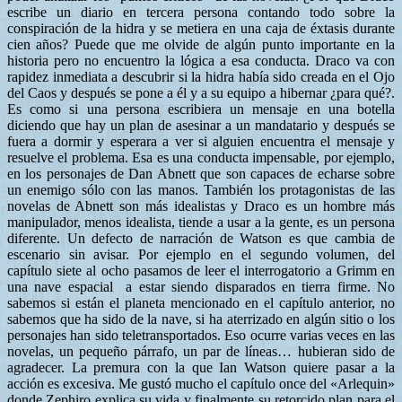
escribe un diario en tercera persona contando todo sobre la
conspiración de la hidra y se metiera en una caja de éxtasis durante
cien años? Puede que me olvide de algún punto importante en la
historia pero no encuentro la lógica a esa conducta. Draco va con
rapidez inmediata a descubrir si la hidra había sido creada en el Ojo
del Caos y después se pone a él y a su equipo a hibernar ¿para qué?.
Es como si una persona escribiera un mensaje en una botella
diciendo que hay un plan de asesinar a un mandatario y después se
fuera a dormir y esperara a ver si alguien encuentra el mensaje y
resuelve el problema. Esa es una conducta impensable, por ejemplo,
en los personajes de Dan Abnett que son capaces de echarse sobre
un enemigo sólo con las manos. También los protagonistas de las
novelas de Abnett son más idealistas y Draco es un hombre más
manipulador, menos idealista, tiende a usar a la gente, es un persona
diferente. Un defecto de narración de Watson es que cambia de
escenario sin avisar. Por ejemplo en el segundo volumen, del
capítulo siete al ocho pasamos de leer el interrogatorio a Grimm en
una nave espacial a estar siendo disparados en tierra firme. No
sabemos si están el planeta mencionado en el capítulo anterior, no
sabemos que ha sido de la nave, si ha aterrizado en algún sitio o los
personajes han sido teletransportados. Eso ocurre varias veces en las
novelas, un pequeño párrafo, un par de líneas… hubieran sido de
agradecer. La premura con la que Ian Watson quiere pasar a la
acción es excesiva. Me gustó mucho el capítulo once del «Arlequin»
donde Zephiro explica su vida y finalmente su retorcido plan para el