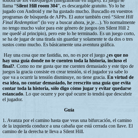
sonora de los videojuegos (íntegramente en inglés). El juego se
llama “
Silent Hill room 304
”, es descargable gratuito. Yo lo he
jugado con Android y me ha gustado mucho. Buscadlo en vuestros
programas de búsqueda de APPs. El autor también creó “
Silent Hill
Final Redemption
” (lo voy a buscar ahora, je,je…). Yo normalmente
no tengo mucho valor para este género de juegos (en Silent Hill 2
me quedé al principio), pero este lo he terminado. Es un juego corto,
se ha de jugar de una tirada sin guardar y solamente te da dos o tres
sustos como mucho. Es básicamente una aventura gráfica.
Hay una cosa que me fastidia, no, no es por el juego
¿es que no
hay una guía donde no te cuenten toda la historia, incluso el
final?
. Como no me gusta que me cuenten demasiado y este tipo de
juegos la gracia consiste en crear tensión, si el jugador ya sabe lo
que va a ocurrir la tensión disminuye, no tiene gracia.
En virtud de
esa idea, no contar demasiado, h
e reescrito una guía que evita
contar toda la historia, sólo digo cómo jugar y evitar quedarse
estancado
. Lo que ocurre y por qué ocurre lo tendrá que descubrir
el jugador.
Guía
1. Avanza por el camino hasta que veas una bifurcación, el camino
de la izquierda conduce a una cabaña que está cerrada con llave. El
camino de la derecha te lleva a Silent Hill.