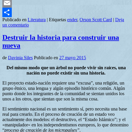
Mastodon
Email
Publicado en
Literatura
|
Etiquetas
ender
,
Orson Scott Card
|
Deja
Compartir
un comentario
Destruir la historia para construir una
nueva
de
Davinia Siles
Publicado en
27 mayo 2015
Del mismo modo que un árbol no puede vivir sin raíces, una
nación no puede existir sin una historia.
El proyecto estado-nación requiere una “excusa”, una religión, un
grupo étnico, una lengua y algún episodio histórico común. Algún
punto donde los integrantes de la comunidad se sientan unidos los
unos a los otros, que sientan que son la misma cosa.
El sentimiento nacional es un sentimiento sí, pero necesita una base
real para crearlo. En el proceso de creación de un estado veo
actualmente dos modelos: el destructivo, el “Estado Islámico”; y el
«manipulador» en los independentismos europeos, lo que denomino
“
proceso de creación de los micropaíses”.