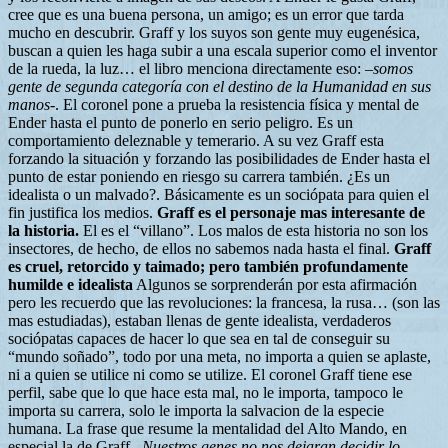
cree que es una buena persona, un amigo; es un error que tarda
mucho en descubrir. Graff y los suyos son gente muy eugenésica,
buscan a quien les haga subir a una escala superior como el inventor
de la rueda, la luz… el libro menciona directamente eso: –
somos
gente de segunda categoría con el destino de la Humanidad en sus
manos
-. El coronel pone a prueba la resistencia física y mental de
Ender hasta el punto de ponerlo en serio peligro. Es un
comportamiento deleznable y temerario. A su vez Graff esta
forzando la situación y forzando las posibilidades de Ender hasta el
punto de estar poniendo en riesgo su carrera también. ¿Es un
idealista o un malvado?. Básicamente es un sociópata para quien el
fin justifica los medios.
Graff es el personaje mas interesante de
la historia.
El es el “villano”. Los malos de esta historia no son los
insectores, de hecho, de ellos no sabemos nada hasta el final.
Graff
es cruel, retorcido y taimado; pero también profundamente
humilde e idealista
Algunos se sorprenderán por esta afirmación
pero les recuerdo que las revoluciones: la francesa, la rusa… (son las
mas estudiadas), estaban llenas de gente idealista, verdaderos
sociópatas capaces de hacer lo que sea en tal de conseguir su
“mundo soñado”, todo por una meta, no importa a quien se aplaste,
ni a quien se utilice ni como se utilize. El coronel Graff tiene ese
perfil, sabe que lo que hace esta mal, no le importa, tampoco le
importa su carrera, solo le importa la salvacion de la especie
humana. La frase que resume la mentalidad del Alto Mando, en
especial la de Graff –
Nuestros genes no nos dejaran decidir lo