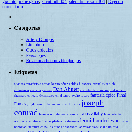
gratuito
,
indie game
,
silent hill 304
,
silent hill room 304
|
Deja un
comentario
Categorías
Arte y Dibujos
Literatura
Otros artículos
Personajes
Relacionado con videojuegos
Etiquetas
alianzas estratégicas
arthas
benito pérez galdós
bioshock
capital riesgo
chi li
Dan Abnett
crematorio
cuerpos y almas
el cantar de shannara
el druida de
fantasía épica
Final
shannara
el negro del narciso
en el lejero
evelio rosero
joseph
Fantasy
galveston
independentismo
J.L. Carr
conrad
Lajos Zilahy
la ascensión del rey exánime
la mirada de
leonid andreiev
occidente
la reina élfica
las piedras de shannara
libros de
negocios
literatura china
los hijos de shannara
los vástagos de shannara
miau