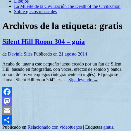
Dibujos
La Muerte de la Civilización
The Death of the Civilization
Sobre gustos musicales
Archivos de la etiqueta:
gratis
Silent Hill Room 304 – guía
de
Davinia Siles
Publicado en
21 agosto 2014
Acabo de jugar a este pequeño juego creado por un fan de Silent
Hill, basado en fotografías, con voces, efectos de sonido y banda
sonora de los videojuegos (íntegramente en inglés). El juego se
llama “Silent Hill room 304”, es …
Siga leyendo
→
Facebook
Mastodon
Email
Publicado en
Relacionado con videojuegos
|
Etiquetas
gratis
,
Compartir