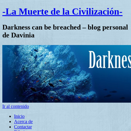
-La Muerte de la Civilización-
Darkness can be breached – blog personal
de Davinia
Ir al contenido
Inicio
Acerca de
Contactar