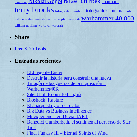
rafael chirbes
Nikolai Gogol
shannara
narcissus
terry brooks
trilogía de shannara
trilogía de Eisenhorn
triste
warhammer 40.000
vida
van der meersch
venture capital
warcraft
william golding
world of warcraft
Share
Free SEO Tools
Entradas recientes
El Juego de Ender
Destruir la historia para construir una nueva
Trilogía de las guerras de la inquisición –
Warhammer40K
Silent Hill Room 304 – guía
Bioshock: Rapture
El anarquista y otros relatos
Big Data vs Business Intelligence
Mi experiencia en DeviantART
Benedict Cumberbath, el sentimental perverso de Star
Trek
Final Fantasy III – Eternal Spirits of Wind