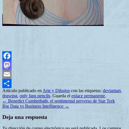
Facebook
Mastodon
Email
Articulo publicado en
Arte y Dibujos
con las etiquetas:
deviantart
,
Compartir
drawing
,
only fans pencils
. Guarda el
enlace permanente
.
←
Benedict Cumberbath, el sentimental perverso de Star Trek
Big Data vs Business Intelligence
→
Deja una respuesta
Tu dirección de correo electrónico no será publicada.
Los campos