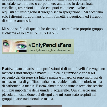
materiale, se il ritratto o corpo intero andranno in determinata
cartelletta, restrizioni al nudo etc. puoi compiere a volte tutti i
requisiti e ti respingono il disegno senza spiegazione!. Mi accettano
solo i disegni i gruppi fans di film, fumetti, videogiochi ed i gruppi
di «tutto» ammessi.
Mi sono stufato di quell’e ho deciso di creare il mio proprio gruppo
si chiama «ONLY PENCILS FANS»
È affezionato ad artisti non professionisti di tutti i livelli che vogliano
mettere i suoi disegni a matita. L’unica ingiunzione è che il 60
percento del disegno sia fatto a matita e chiaro, ci sono molti tipi di
matita, matita di graffito, matita acuarelable, matita di colori, matita
di carboncini a matita. Essenzialmente sono tutte le tecniche secche
ed il più importante delle umide: l’acquarello. Qui vi lascio una
piccola dimostrazione dei disegni che mi sono stato respinti nei
gruppi di arte tradizionale e matita.