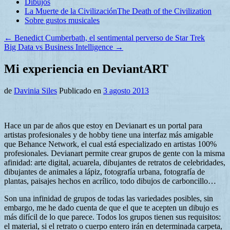
Dibujos
La Muerte de la Civilización
The Death of the Civilization
Sobre gustos musicales
←
Benedict Cumberbath, el sentimental perverso de Star Trek
Big Data vs Business Intelligence
→
Mi experiencia en DeviantART
de
Davinia Siles
Publicado en
3 agosto 2013
Hace un par de años que estoy en Devianart es un portal para
artistas profesionales y de hobby tiene una interfaz más amigable
que Behance Network, el cual está especializado en artistas 100%
profesionales. Devianart permite crear grupos de gente con la misma
afinidad: arte digital, acuarela, dibujantes de retratos de celebridades,
dibujantes de animales a lápiz, fotografía urbana, fotografía de
plantas, paisajes hechos en acrílico, todo dibujos de carboncillo…
Son una infinidad de grupos de todas las variedades posibles, sin
embargo, me he dado cuenta de que el que te acepten un dibujo es
más difícil de lo que parece. Todos los grupos tienen sus requisitos:
el material, si el retrato o cuerpo entero irán en determinada carpeta,