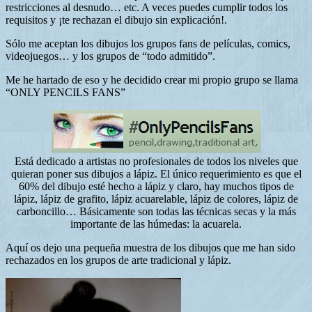
restricciones al desnudo… etc. A veces puedes cumplir todos los
requisitos y ¡te rechazan el dibujo sin explicación!.
Sólo me aceptan los dibujos los grupos fans de películas, comics,
videojuegos… y los grupos de “todo admitido”.
Me he hartado de eso y he decidido crear mi propio grupo se llama
“ONLY PENCILS FANS”
Está dedicado a artistas no profesionales de todos los niveles que
quieran poner sus dibujos a lápiz. El único requerimiento es que el
60% del dibujo esté hecho a lápiz y claro, hay muchos tipos de
lápiz, lápiz de grafito, lápiz acuarelable, lápiz de colores, lápiz de
carboncillo… Básicamente son todas las técnicas secas y la más
importante de las húmedas: la acuarela.
Aquí os dejo una pequeña muestra de los dibujos que me han sido
rechazados en los grupos de arte tradicional y lápiz.