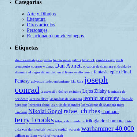
Categorías
Arte y Dibujos
Literatura
Otros artículos
Personajes
Relacionado con videojuegos
Etiquetas
alianzas estratégicas
arthas
benito pérez galdós
bioshock
capital riesgo
chi li
Dan Abnett
crematorio
cuerpos y almas
el cantar de shannara
el druida de
fantasía épica
Final
shannara
el negro del narciso
en el lejero
evelio rosero
joseph
Fantasy
galveston
independentismo
J.L. Carr
conrad
Lajos Zilahy
la ascensión del rey exánime
la mirada de
leonid andreiev
occidente
la reina élfica
las piedras de shannara
libros de
negocios
literatura china
los hijos de shannara
los vástagos de shannara
miau
rafael chirbes
Nikolai Gogol
shannara
narcissus
terry brooks
trilogía de shannara
trilogía de Eisenhorn
triste
warhammer 40.000
vida
van der meersch
venture capital
warcraft
william golding
world of warcraft