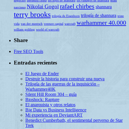
negocios
literatura china
los hijos de shannara
los vástagos de shannara
miau
rafael chirbes
Nikolai Gogol
shannara
narcissus
terry brooks
trilogía de shannara
trilogía de Eisenhorn
triste
warhammer 40.000
vida
van der meersch
venture capital
warcraft
william golding
world of warcraft
Share
Free SEO Tools
Entradas recientes
El Juego de Ender
Destruir la historia para construir una nueva
Trilogía de las guerras de la inquisición –
Warhammer40K
Silent Hill Room 304 – guía
Bioshock: Rapture
El anarquista y otros relatos
Big Data vs Business Intelligence
Mi experiencia en DeviantART
Benedict Cumberbath, el sentimental perverso de Star
Trek