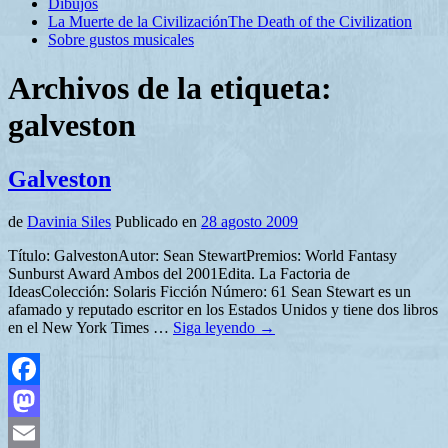
Dibujos
La Muerte de la Civilización
The Death of the Civilization
Sobre gustos musicales
Archivos de la etiqueta:
galveston
Galveston
de
Davinia Siles
Publicado en
28 agosto 2009
Título: GalvestonAutor: Sean StewartPremios: World Fantasy
Sunburst Award Ambos del 2001Edita. La Factoria de
IdeasColección: Solaris Ficción Número: 61 Sean Stewart es un
afamado y reputado escritor en los Estados Unidos y tiene dos libros
en el New York Times …
Siga leyendo
→
Facebook
Mastodon