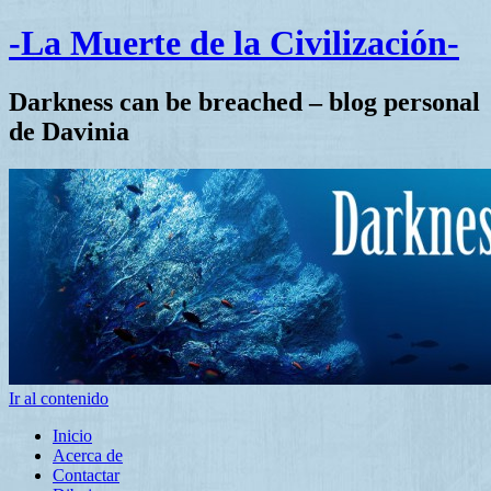
-La Muerte de la Civilización-
Darkness can be breached – blog personal
de Davinia
Ir al contenido
Inicio
Acerca de
Contactar