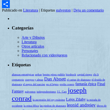
Email
Publicado en
Literatura
|
Etiquetas
galveston
|
Deja un comentario
Compartir
Categorías
Arte y Dibujos
Literatura
Otros artículos
Personajes
Relacionado con videojuegos
Etiquetas
alianzas estratégicas
arthas
benito pérez galdós
bioshock
capital riesgo
chi li
Dan Abnett
crematorio
cuerpos y almas
el cantar de shannara
el druida de
fantasía épica
Final
shannara
el negro del narciso
en el lejero
evelio rosero
joseph
Fantasy
galveston
independentismo
J.L. Carr
conrad
Lajos Zilahy
la ascensión del rey exánime
la mirada de
leonid andreiev
occidente
la reina élfica
las piedras de shannara
libros de