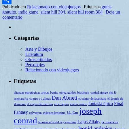
Publicado en
Relacionado con videojuegos
|
Etiquetas
gratis
,
Compartir
gratuito
,
indie game
,
silent hill 304
,
silent hill room 304
|
Deja un
comentario
Categorías
Arte y Dibujos
Literatura
Otros artículos
Personajes
Relacionado con videojuegos
Etiquetas
alianzas estratégicas
arthas
benito pérez galdós
bioshock
capital riesgo
chi li
Dan Abnett
crematorio
cuerpos y almas
el cantar de shannara
el druida de
fantasía épica
Final
shannara
el negro del narciso
en el lejero
evelio rosero
joseph
Fantasy
galveston
independentismo
J.L. Carr
conrad
Lajos Zilahy
la ascensión del rey exánime
la mirada de
leonid andreiev