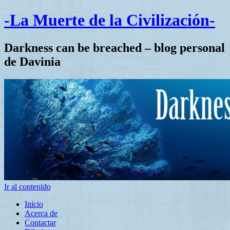
-La Muerte de la Civilización-
Darkness can be breached – blog personal
de Davinia
Ir al contenido
Inicio
Acerca de
Contactar