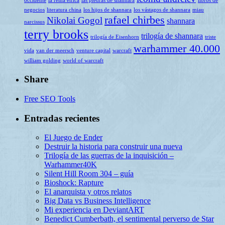
occidente
la reina élfica
las piedras de shannara
libros de
negocios
literatura china
los hijos de shannara
los vástagos de shannara
miau
rafael chirbes
Nikolai Gogol
shannara
narcissus
terry brooks
trilogía de shannara
trilogía de Eisenhorn
triste
warhammer 40.000
vida
van der meersch
venture capital
warcraft
william golding
world of warcraft
Share
Free SEO Tools
Entradas recientes
El Juego de Ender
Destruir la historia para construir una nueva
Trilogía de las guerras de la inquisición –
Warhammer40K
Silent Hill Room 304 – guía
Bioshock: Rapture
El anarquista y otros relatos
Big Data vs Business Intelligence
Mi experiencia en DeviantART
Benedict Cumberbath, el sentimental perverso de Star