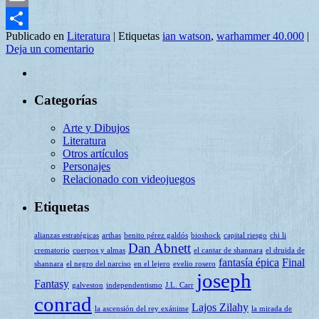
Email
Publicado en
Literatura
|
Etiquetas
ian watson
,
warhammer 40.000
|
Compartir
Deja un comentario
Categorías
Arte y Dibujos
Literatura
Otros artículos
Personajes
Relacionado con videojuegos
Etiquetas
alianzas estratégicas
arthas
benito pérez galdós
bioshock
capital riesgo
chi li
Dan Abnett
crematorio
cuerpos y almas
el cantar de shannara
el druida de
fantasía épica
Final
shannara
el negro del narciso
en el lejero
evelio rosero
joseph
Fantasy
galveston
independentismo
J.L. Carr
conrad
Lajos Zilahy
la ascensión del rey exánime
la mirada de