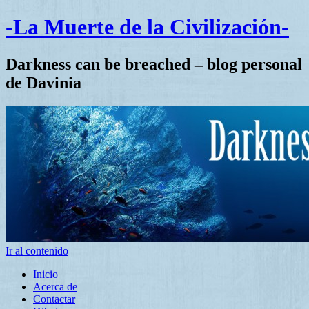
-La Muerte de la Civilización-
Darkness can be breached – blog personal
de Davinia
Ir al contenido
Inicio
Acerca de
Contactar