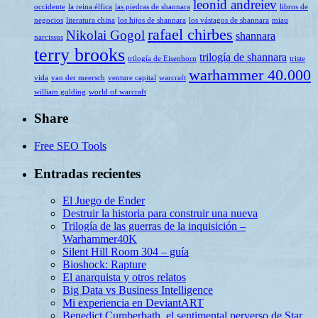
leonid andreiev
occidente
la reina élfica
las piedras de shannara
libros de
negocios
literatura china
los hijos de shannara
los vástagos de shannara
miau
rafael chirbes
Nikolai Gogol
shannara
narcissus
terry brooks
trilogía de shannara
trilogía de Eisenhorn
triste
warhammer 40.000
vida
van der meersch
venture capital
warcraft
william golding
world of warcraft
Share
Free SEO Tools
Entradas recientes
El Juego de Ender
Destruir la historia para construir una nueva
Trilogía de las guerras de la inquisición –
Warhammer40K
Silent Hill Room 304 – guía
Bioshock: Rapture
El anarquista y otros relatos
Big Data vs Business Intelligence
Mi experiencia en DeviantART
Benedict Cumberbath, el sentimental perverso de Star